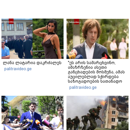
ლანა ლატარია დაკრძალეს
"ეს არის სამარცხვინო,
ამაზრზენია ასეთი
palitravideo.ge
განცხადების მოსმენა, ამას
აუცილებლად სჭირდება
საზოგადოების სათანადო
რეაქცია" - ირაკლი
palitravideo.ge
კობახიძე