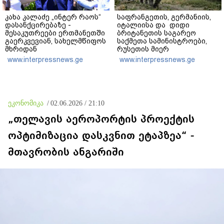
კახა კალაძე „ინტერ რაოს“
საფრანგეთის, გერმანიის,
დასანქცირებაზე -
იტალიისა და დიდი
მესაკუთრეები ერთმანეთში
ბრიტანეთის საგარეო
გაერკვევიან, სახელმწიფოს
საქმეთა სამინისტროები,
მხრიდან
რუსეთის მიერ
ბიზნესსაქმიანობაში
საქართველოს ოკუპაციის
www.interpressnews.ge
www.interpressnews.ge
უხეშად ჩარევა,
მორიგ წლისთავთან
ეწინააღმდეგება იმ
დაკავშირებით ერთობლივ
პრინციპებს, რომელსაც
განცხადებას ავრცელებენ
2012 წლიდან ვიცავთ - თუ
საჭირო იქნება
ეკონომიკა
/
02.06.2026 / 21:10
სახელმწიფოს მოქმედება,
ნაბიჯებს გადავდგამთ
„თელავის აეროპორტის პროექტის
ოპტიმიზაცია დასკვნით ეტაპზეა“ -
მთავრობის ანგარიში