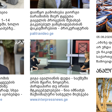
აცია
დაიწყო გამოძიება გიორგი
ბარამიძის მიერ ტყვეთა
 1–14
გაცვლის პროცესის შესახებ
დში, ხოლო
გაკეთებულ განცხადებასთან
აპებზე...
დაკავშირებით - პროკურატურის
განცხადება
palitravideo.ge
05.08.2026 
„ამაზე ფ
არ უნდა
ეს ნაკა
საქართ
წამოვიდ
ᲐᲜᲐᲚ
 ომის
გიგა ავალიანის დედა - საქმეში
ტყვეების
არის მყარი, ნოყიერი,
ძიმე
პირდაპირი თუ ირიბი
რად, სხვა
მტკიცებულებები - ნია იმნაძეს
ა აჯობებდა -
მაქსიმალური სასჯელი მიესჯება
ს, რომ
- ჩვენ ნია იმნაძეს არ ვედავებით
ge
www.interpressnews.ge
ლს ან
იმას, რომ ეუბნება: “წადი,
ეტდნენ", ეგ
მოკალი“, ეს დაკვეთაა, ჩვენ
ს და არც
ვამბობთ, წაქეზებას,