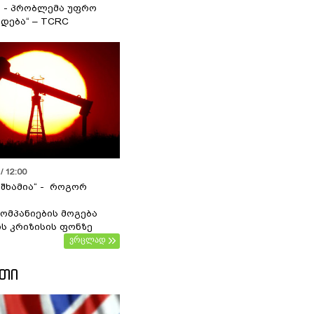
ა - პრობლემა უფრო
დება“ – TCRC
/ 12:00
 შხამია“ - როგორ
ომპანიების მოგება
ს კრიზისის ფონზე
ვრცლად
ᲔᲗᲘ