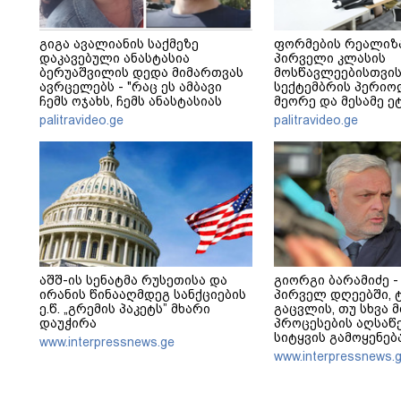
გიგა ავალიანის საქმეზე
ფორმების რეალიზ
დაკავებული ანასტასია
პირველი კლასის
ბერუაშვილის დედა მიმართვას
მოსწავლეებისთვის
ავრცელებს - "რაც ეს ამბავი
სექტემბრის პერიო
ჩემს ოჯახს, ჩემს ანასტასიას
მეორე და მესამე ეტ
გადახდა თავს, მის მერე მე მე
palitravideo.ge
palitravideo.ge
არ ვარ"
აშშ-ის სენატმა რუსეთისა და
გიორგი ბარამიძე -
ირანის წინააღმდეგ სანქციების
პირველ დღეებში, 
ე.წ. „გრემის პაკეტს” მხარი
გაცვლის, თუ სხვა მ
დაუჭირა
პროცესების აღსაწე
სიტყვის გამოყენებ
www.interpressnews.ge
არასდროს მითქვამ
www.interpressnews.
ჩვენები ხელებაწეუ
დატყვევებულს "ხვრ
არასდროს მინახავ