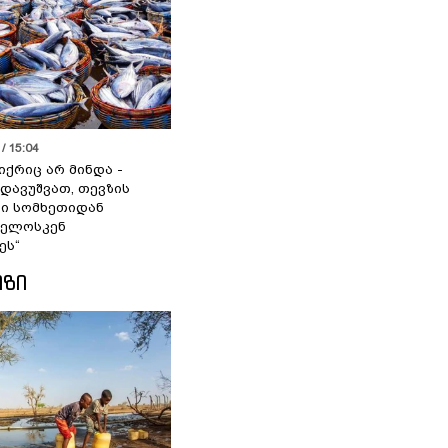
/ 15:04
იქრიც არ მინდა -
 დავუშვათ, თევზის
დი სომხეთიდან
ველოსკენ
ეს“
ᲘᲖᲘ