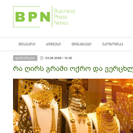
ᲛᲗᲐᲕᲐᲠᲘ
ᲑᲘᲖᲜᲔᲡᲘ
ᲤᲘᲜᲐᲜᲡᲔᲑᲘ
ᲔᲙᲝᲜᲝᲛᲘᲙᲐ
ფინანსები
03.06.2026 / 12:30
რა ღირს გრამი ოქრო და ვერცხ