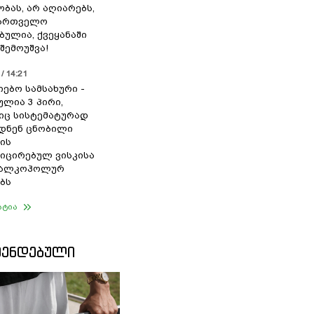
ბას, არ აღიარებს,
ქართველო
ბულია, ქვეყანაში
შემოუშვა!
/ 14:21
იებო სამსახური -
ულია 3 პირი,
ც სისტემატურად
დნენ ცნობილი
ის
ცირებულ ვისკისა
ა ალკოჰოლურ
ბს
ატია
ᲛᲔᲜᲓᲔᲑᲣᲚᲘ