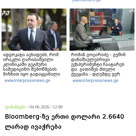
კობახიძე
ადვოკატი აცხადებს, რომ
რომან გოცირიძე - გუშინ
ირაკლი ღარიბაშვილი
დანაშაულებრივი
კლინიკაში გეგმური
ექსპერიმენტი ჩაატარეს
სამედიცინო შემოწმების
და გათიშეს მთელი
მიზნით იყო გადაყვანილი
ქვეყანა - დღემდე ვერ
და „არავითარი საპანიკო“
დავადგინეთ, რა მოხდა
www.interpressnews.ge
www.interpressnews.ge
არ ყოფილა
ელექტროენერგიის
პირველი გამორთვისას -
როგორ შეიძლება შიდა
გადამცემმა ხაზმა
„ლოკდაუნი“ გამოიწვიოს?
ფინანსები
/
04.06.2026 / 12:00
Bloomberg-ზე ერთი დოლარი 2.6640
ლარად ივაჭრება