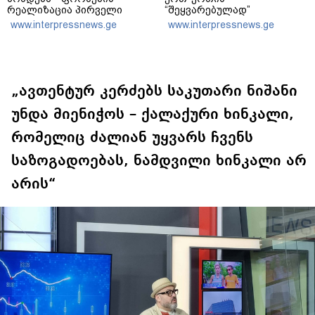
რეალიზაცია პირველი
“შეყვარებულად”
კლასის მოსწავლეებისთვის
ფიქსირდებოდა,
www.interpressnews.ge
www.interpressnews.ge
1–14 სექტემბრის
მკვლელობაში
პერიოდში, ხოლო მეორე და
თანამონაწილეობაზე არ
მესამე ეტაპებზე -
მიუთითებს - უნდა დაერეკა
ოქტომბრიდან დეკემბრის
პოლიციაში და უნდა ეთქვა,
ჩათვლით
რომ ჩხუბი მოხდა, მაგრამ
განხორციელდება
რომც დაერეკა, ამასაც სხვა
„ავთენტურ კერძებს საკუთარი ნიშანი
განხილვა მოჰყვებოდა
უნდა მიენიჭოს – ქალაქური ხინკალი,
რომელიც ძალიან უყვარს ჩვენს
საზოგადოებას, ნამდვილი ხინკალი არ
არის“