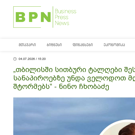
ᲛᲗᲐᲕᲐᲠᲘ
ᲑᲘᲖᲜᲔᲡᲘ
ᲤᲘᲜᲐᲜᲡᲔᲑᲘ
ᲔᲙᲝᲜᲝᲛᲘᲙᲐ
04.07.2026 / 15:20
„თბილისში სითბური ტალღები შე
სანაპიროებზე უნდა ველოდოთ მ
შტორმებს“ - ნინო ჩხობაძე