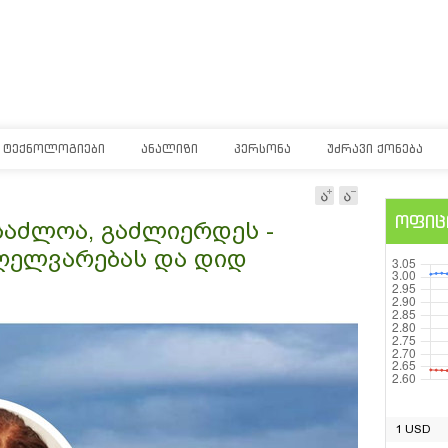
ᲢᲔᲥᲜᲝᲚᲝᲒᲘᲔᲑᲘ
ᲐᲜᲐᲚᲘᲖᲘ
ᲞᲔᲠᲡᲝᲜᲐ
ᲣᲫᲠᲐᲕᲘ ᲥᲝᲜᲔᲑᲐ
ოფიც
საძლოა, გაძლიერდეს -
ღელვარებას და დიდ
1 USD