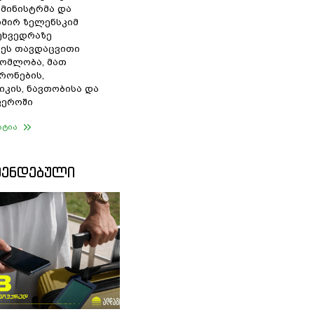
 მინისტრმა და
მირ ზელენსკიმ
შეხვედრაზე
ეს თავდაცვითი
ომლობა, მათ
რონების,
იკის, ნავთობისა და
ფეროში
ატია
ᲛᲔᲜᲓᲔᲑᲣᲚᲘ