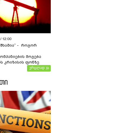
/ 12:00
 შხამია“ - როგორ
ომპანიების მოგება
ს კრიზისის ფონზე
ვრცლად
ᲔᲗᲘ