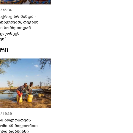
/ 15:04
იქრიც არ მინდა -
 დავუშვათ, თევზის
დი სომხეთიდან
ველოსკენ
ეს“
ᲘᲖᲘ
/ 19:29
ის ბოლოსთვის
ოში 49 მილიონით
იერი ადამიანი