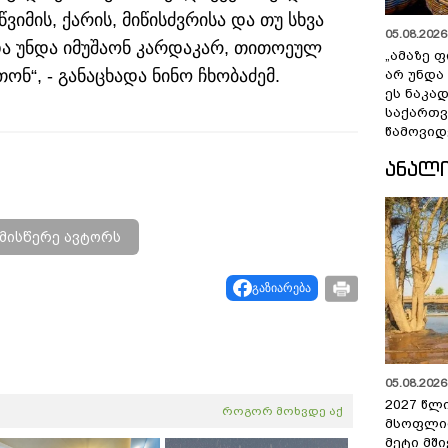
მის, ქარის, მიწისძვრისა და თუ სხვა
05.08.2026 
და უნდა იმუშაონ კარდაკარ, თითოეულ
„ამაზე ფ
ონ“, - განაცხადა ნინო ჩხობაძემ.
არ უნდა
ეს ნაკა
საქართ
წამოვიდ
ᲐᲜᲐᲚ
მისწერე ავტორს
გაზიარება
05.08.2026 
2027 წლ
როგორ მოხვდე აქ
მსოფლი
მეტი მშ