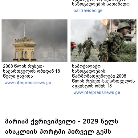
საზოგადოების სათანადო
რეაქცია" - ირაკლი
palitravideo.ge
კობახიძე
2008 წლის რუსეთ-
სამოქალაქო
საქართველოს ომიდან 18
საზოგადოების
წელი გავიდა
წარმომადგენლები 2008
წლის რუსეთ-საქართველოს
www.interpressnews.ge
აგვისტოს ომის 18
წლისთავთან
www.interpressnews.ge
დაკავშირებით ერთობლივ
განცხადებას ავრცელებენ
მარიამ ქვრივიშვილი - 2029 წელს
ანაკლიის პორტში პირველ გემს