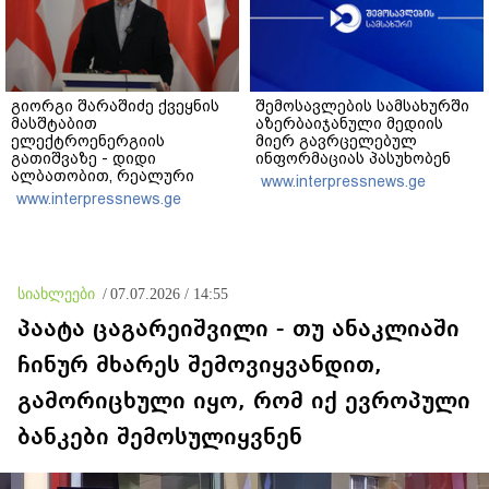
გიორგი შარაშიძე ქვეყნის
შემოსავლების სამსახურში
მასშტაბით
აზერბაიჯანული მედიის
ელექტროენერგიის
მიერ გავრცელებულ
გათიშვაზე - დიდი
ინფორმაციას პასუხობენ
ალბათობით, რეალური
www.interpressnews.ge
მიზეზი იმდენად მძიმეა,
www.interpressnews.ge
რომ ნებისმიერი სხვა
ხარვეზის აღიარება
ურჩევნიათ ნამდვილი
მიზეზის გამოაშკარავებას
სიახლეები
/
07.07.2026 / 14:55
პაატა ცაგარეიშვილი - თუ ანაკლიაში
ჩინურ მხარეს შემოვიყვანდით,
გამორიცხული იყო, რომ იქ ევროპული
ბანკები შემოსულიყვნენ