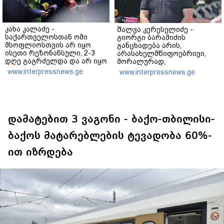
კახა კალაძე -
შალვა კერესელიძე -
საქართველოსთან ომი
გიორგი ბარამიძის
მსოფლიოსთვის არ იყო
განცხადება არის,
ისეთი რეზონანსული, 2-3
არასახელმწიფოებრივი,
დღე გაგრძელდა და არ იყო
მორალურად,
საკმარისი, რომ რუსეთისა
პოლიტიკურად და
www.interpressnews.ge
www.interpressnews.ge
და რუსი ხალხის
ადამიანურად არასწორი იმ
წინააღმდეგ აეგორებინათ
გმირების წინაშე,
ის კამპანია, რასაც დღეს
რომლებიც აფხაზეთში
ვხედავთ
იბრძოდნენ - გამოძიება
დაიწყო და დაიწყოს!
დამატებით 3 ვაგონი - ბაქო-თბილისი-
ბაქოს მატარებლების ტევადობა 60%-
ით იზრდება