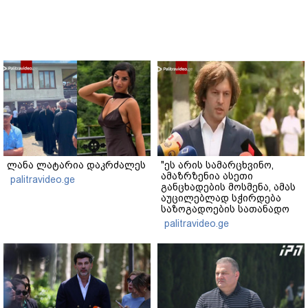
ლანა ლატარია დაკრძალეს
"ეს არის სამარცხვინო,
ამაზრზენია ასეთი
palitravideo.ge
განცხადების მოსმენა, ამას
აუცილებლად სჭირდება
საზოგადოების სათანადო
რეაქცია" - ირაკლი
palitravideo.ge
კობახიძე