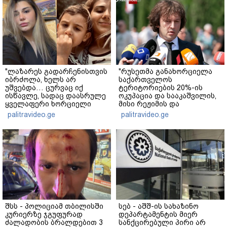
"ლაზარეს გადარჩენისთვის
"რუსეთმა განახორციელა
იბრძოლა, ხელს არ
საქართველოს
უშვებდა… ცურვაც იქ
ტერიტორიების 20%-ის
ისწავლე, სადაც დაასრულე
ოკუპაცია და სააკაშვილის,
ყველაფერი ხორციელი
მისი რეჟიმის და
ცხოვრებიდან" – რას წერს
"ნაცმოძრაობის" ღალატი
palitravideo.ge
palitravideo.ge
ხობში დაღუპული დედა-
ვერანაირად ვერ
შვილის ახლობელი?
გადაფარავს ამ
დანაშაულს" - ირაკლი
კობახიძე
შსს - პოლიციამ თბილისში
სებ - აშშ-ის სახაზინო
კურიერზე ჯგუფურად
დეპარტამენტის მიერ
ძალადობის ბრალდებით 3
სანქცირებული პირი არ