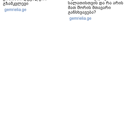
სალათისთვის და რა არის
გზამკვლევი
მათ შორის მთავარი
gemrielia.ge
განსხვავება?
gemrielia.ge
sponsored by
ContentRoom
ფერმენტირებული
როდის არის ხალი საშიში
ინგრედიენტები კანის
და როგორია მისი
მოვლაში - კორეული
მოშორების მარტივი და
ინოვაციური ბრენდი Manyo
უსაფრთხო გზები
საქართველოშია