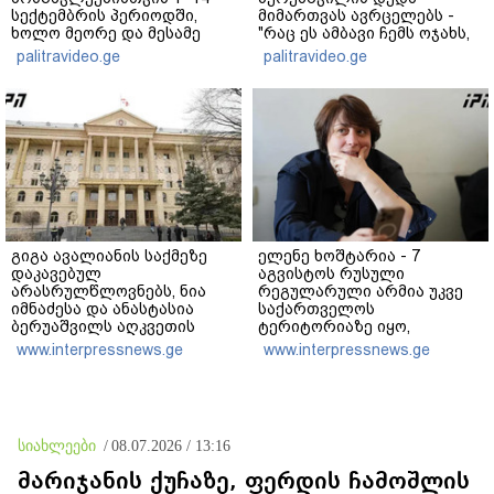
სექტემბრის პერიოდში,
მიმართვას ავრცელებს -
ხოლო მეორე და მესამე
"რაც ეს ამბავი ჩემს ოჯახს,
ეტაპებზე...
ჩემს ანასტასიას გადახდა
palitravideo.ge
palitravideo.ge
თავს, მის მერე მე მე არ
ვარ"
გიგა ავალიანის საქმეზე
ელენე ხოშტარია - 7
დაკავებულ
აგვისტოს რუსული
არასრულწლოვნებს, ნია
რეგულარული არმია უკვე
იმნაძესა და ანასტასია
საქართველოს
ბერუაშვილს აღკვეთის
ტერიტორიაზე იყო,
ღონისძიების სახით
გვქონდა მსხვერპლი - ვერც
www.interpressnews.ge
www.interpressnews.ge
პატიმრობა შეეფარდათ
რუსები და ვერც ქართველი
რუსები ისტორიას ვერ
გადაწერენ
სიახლეები
/
08.07.2026 / 13:16
მარიჯანის ქუჩაზე, ფერდის ჩამოშლის