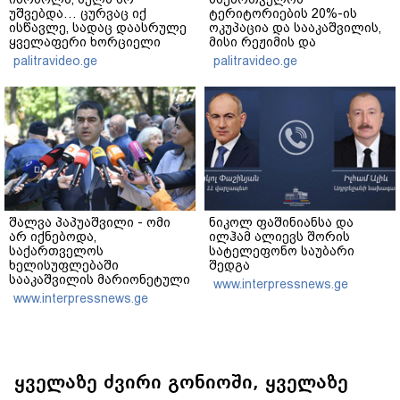
უშვებდა… ცურვაც იქ
ტერიტორიების 20%-ის
ისწავლე, სადაც დაასრულე
ოკუპაცია და სააკაშვილის,
ყველაფერი ხორციელი
მისი რეჟიმის და
ცხოვრებიდან" – რას წერს
"ნაცმოძრაობის" ღალატი
palitravideo.ge
palitravideo.ge
ხობში დაღუპული დედა-
ვერანაირად ვერ
შვილის ახლობელი?
გადაფარავს ამ
დანაშაულს" - ირაკლი
კობახიძე
შალვა პაპუაშვილი - ომი
ნიკოლ ფაშინიანსა და
არ იქნებოდა,
ილჰამ ალიევს შორის
საქართველოს
სატელეფონო საუბარი
ხელისუფლებაში
შედგა
სააკაშვილის მარიონეტული
www.interpressnews.ge
რეჟიმის ნაცვლად
www.interpressnews.ge
„ქართული ოცნების“
მსგავსი პატრიოტული ძალა
რომ ყოფილიყო, თუ 2008
წლის ომი თუ არ იქნებოდა,
დიდი ალბათობით, არც
უკრაინის ომი იქნებოდა
ყველაზე ძვირი გონიოში, ყველაზე