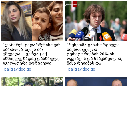
"ლაზარეს გადარჩენისთვის
"რუსეთმა განახორციელა
იბრძოლა, ხელს არ
საქართველოს
უშვებდა… ცურვაც იქ
ტერიტორიების 20%-ის
ისწავლე, სადაც დაასრულე
ოკუპაცია და სააკაშვილის,
ყველაფერი ხორციელი
მისი რეჟიმის და
ცხოვრებიდან" – რას წერს
"ნაცმოძრაობის" ღალატი
palitravideo.ge
palitravideo.ge
ხობში დაღუპული დედა-
ვერანაირად ვერ
შვილის ახლობელი?
გადაფარავს ამ
დანაშაულს" - ირაკლი
კობახიძე
შალვა პაპუაშვილი - ომი
ნიკოლ ფაშინიანსა და
არ იქნებოდა,
ილჰამ ალიევს შორის