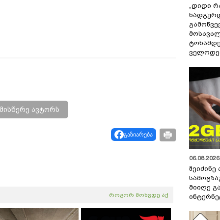
„დიდი რ
ნადგურდ
გამოწვევ
მოსავალ
ტონამდ
ველოდებ
მისწერე ავტორს
გაზიარება
06.08.2026 
შეიძინე
სამოგზა
მიიღე გ
როგორ მოხვდე აქ
ინტერნე