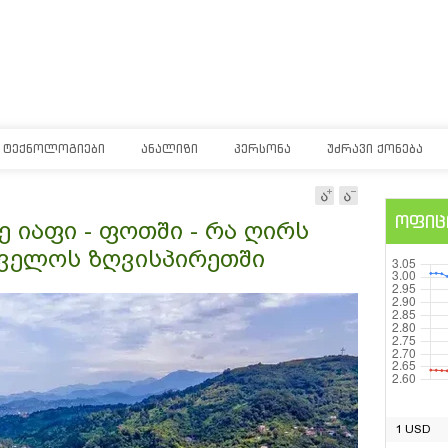
ᲢᲔᲥᲜᲝᲚᲝᲒᲘᲔᲑᲘ
ᲐᲜᲐᲚᲘᲖᲘ
ᲞᲔᲠᲡᲝᲜᲐ
ᲣᲫᲠᲐᲕᲘ ᲥᲝᲜᲔᲑᲐ
ოფიც
 იაფი - ფოთში - რა ღირს
თველოს ზღვისპირეთში
1 USD