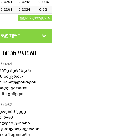
3.0264
3.0212
-0.17%
3.2281
3.2024
-0.8%
ყველა ვალუტა
ერტორი
D
GEL
 ᲡᲘᲐᲮᲚᲔᲔᲑᲘ
/ 14:41
ბაზე პერანგის
ან საცურაო
ი სიარულისთვის
ომდე ჯარიმის
 მოგიწევთ
/ 13:57
დოებამ უკვე
ა, რომ
ილეში კანონი
 გამჭვირვალობის
და არავითარი