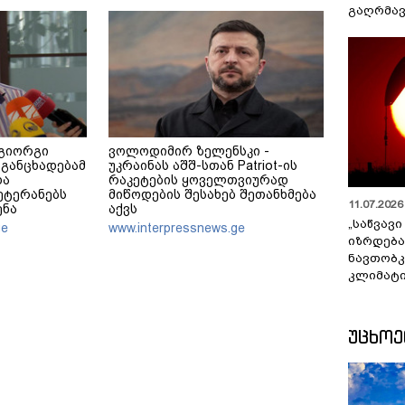
გაღრმავ
 გიორგი
ვოლოდიმირ ზელენსკი -
ა განცხადებამ
უკრაინას აშშ-სთან Patriot-ის
და
რაკეტების ყოველთვიურად
ეტერანებს
მიწოდების შესახებ შეთანხმება
11.07.2026 
ენა
აქვს
„საწვავი
ge
www.interpressnews.ge
იზრდება
ნავთობკ
კლიმატი
ᲣᲪᲮᲝ