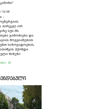
კანონი"
/ 12:38
ი -
ოენერგიის
ს პირველ ორ
აზე სუს-ში
თება გამოძიება და
ციას მოგვიანებით
ენთ საზოგადოებას,
გათიშვას ჰქონდა
ული მიზეზი
ატია
ᲛᲔᲜᲓᲔᲑᲣᲚᲘ