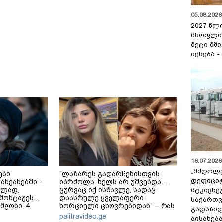
05.08.2026 
2027 წლ
მსოფლი
მეტი მშ
იქნება -
16.07.2026 
„მძღოლ
ები
"ლაზარეს გადარჩენისთვის
დეფიცი
მანქანებში -
იბრძოლა, ხელს არ უშვებდა…
ულად,
ცურვაც იქ ისწავლე, სადაც
მტკივნ
ონტაჟეს...
დაასრულე ყველაფერი
საქართ
 მგონი, 4
ხორციელი ცხოვრებიდან" – რას
გადაზიდ
ეკა კუპატაძე
წერს ხობში დაღუპული დედა-
palitravideo.ge
აისახებ
შვილის ახლობელი?