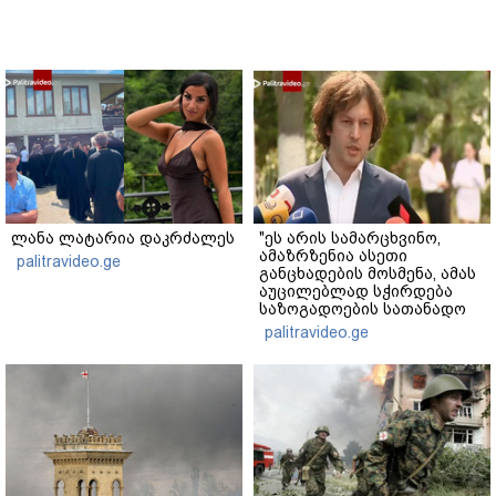
ლანა ლატარია დაკრძალეს
"ეს არის სამარცხვინო,
ამაზრზენია ასეთი
palitravideo.ge
განცხადების მოსმენა, ამას
აუცილებლად სჭირდება
საზოგადოების სათანადო
რეაქცია" - ირაკლი
palitravideo.ge
კობახიძე