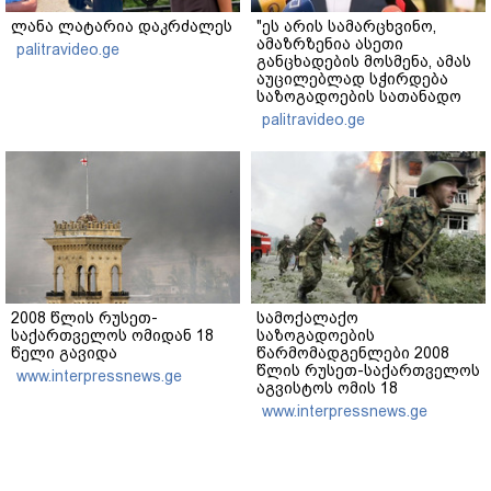
ლანა ლატარია დაკრძალეს
"ეს არის სამარცხვინო,
ამაზრზენია ასეთი
palitravideo.ge
განცხადების მოსმენა, ამას
აუცილებლად სჭირდება
საზოგადოების სათანადო
რეაქცია" - ირაკლი
palitravideo.ge
კობახიძე
2008 წლის რუსეთ-
სამოქალაქო
საქართველოს ომიდან 18
საზოგადოების
წელი გავიდა
წარმომადგენლები 2008
წლის რუსეთ-საქართველოს
www.interpressnews.ge
აგვისტოს ომის 18
წლისთავთან
www.interpressnews.ge
დაკავშირებით ერთობლივ
განცხადებას ავრცელებენ