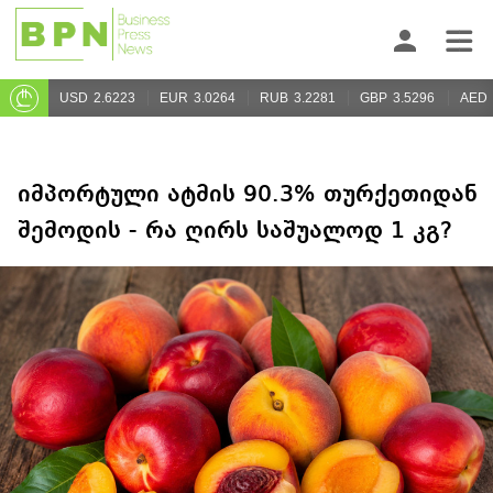
USD
2.6223
EUR
3.0264
RUB
3.2281
GBP
3.5296
AED
იმპორტული ატმის 90.3% თურქეთიდან
შემოდის - რა ღირს საშუალოდ 1 კგ?