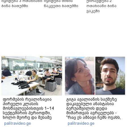
იყიდება 3 ოთახიანი
იყიდება მიწის
ქირავდება 2
ბინა ბათუმში
ნაკვეთი ბათუმში
ოთახიანი ბინა
ვაკეში
ფორმების რეალიზაცია
გიგა ავალიანის საქმეზე
პირველი კლასის
დაკავებული ანასტასია
მოსწავლეებისთვის 1–14
ბერუაშვილის დედა
სექტემბრის პერიოდში,
მიმართვას ავრცელებს -
ხოლო მეორე და მესამე
"რაც ეს ამბავი ჩემს ოჯახს,
ეტაპებზე...
ჩემს ანასტასიას გადახდა
palitravideo.ge
palitravideo.ge
თავს, მის მერე მე მე არ