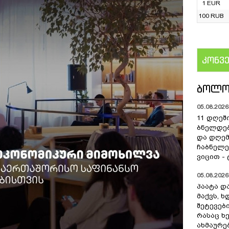
1 EUR
100 RUB
კონვ
US
ᲑᲝᲚᲝ
05.08.2026 
11 დღეშ
ბნელდებ
და დღე
ჩაბნელე
ვიცით -
05.08.2026 
პაატა და
მაქვს, 
შეტევებ
რასაც ხ
ახმაურე