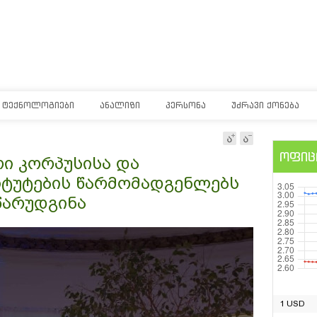
ᲢᲔᲥᲜᲝᲚᲝᲒᲘᲔᲑᲘ
ᲐᲜᲐᲚᲘᲖᲘ
ᲞᲔᲠᲡᲝᲜᲐ
ᲣᲫᲠᲐᲕᲘ ᲥᲝᲜᲔᲑᲐ
ოფიც
ი კორპუსისა და
იტუტების წარმომადგენლებს
წარუდგინა
1 USD