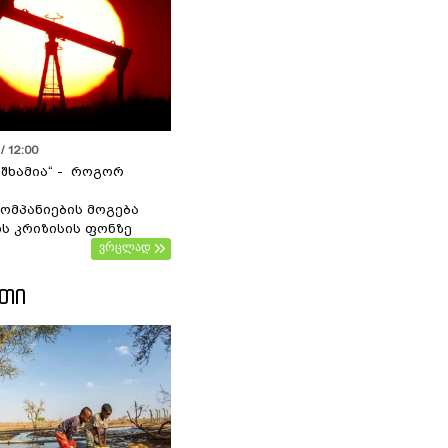
/ 12:00
 შხამია“ - როგორ
ომპანიების მოგება
ს კრიზისის ფონზე
ვრცლად
ᲔᲗᲘ