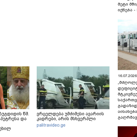
მეტი მშ
იქნება -
16.07.2026 
„მძღოლ
დეფიცი
მტკივნ
საქართ
გადაზიდ
აისახებ
ზუგდიდის წმ.
ვრცელდება უმძიმესი ავარიის
გაღრმავ
პეტრესა და
კადრები, არის მსხვერპლი
palitravideo.ge
ტეხილ