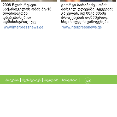
2008 წლის რუსეთ-
გიორგი ბარამიძე - ომის
საქართველოს ომის მე-18
პირველ დღეებში, ტყვეების
წლისთავთან
გაცვლის, თუ სხვა მძიმე
დაკავშირებით
პროცესების აღსაწერად,
ადმინისტრაციულ
სხვა სიტყვის გამოყენება
შენობებზე სახელმწიფო
აჯობებდა - არასდროს
www.interpressnews.ge
www.interpressnews.ge
დროშები დაეშვა
მითქვამს, რომ ჩვენები
ხელებაწეულს ან
დატყვევებულს
"ხვრეტდნენ", ეგ არასდროს
მინახავს და არც რაიმე
ფაქტი ვიცი
მთავარი
ჩვენ შესახებ
რეკლამა
სერვისები
თბილისი, იოსებიძის ქ. 49
(+995 32) 2 19 60 13
bpn@bpn.ge
ყველა უფლება დაცულია
2018