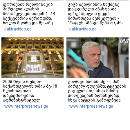
ფორმების რეალიზაცია
გიგა ავალიანის საქმეზე
პირველი კლასის
დაკავებული ანასტასია
მოსწავლეებისთვის 1–14
ბერუაშვილის დედა
სექტემბრის პერიოდში,
მიმართვას ავრცელებს -
ხოლო მეორე და მესამე
"რაც ეს ამბავი ჩემს ოჯახს,
ეტაპებზე...
ჩემს ანასტასიას გადახდა
palitravideo.ge
palitravideo.ge
თავს, მის მერე მე მე არ
ვარ"
2008 წლის რუსეთ-
გიორგი ბარამიძე - ომის
საქართველოს ომის მე-18
პირველ დღეებში, ტყვეების
წლისთავთან
გაცვლის, თუ სხვა მძიმე
დაკავშირებით
პროცესების აღსაწერად,
ადმინისტრაციულ
სხვა სიტყვის გამოყენება
შენობებზე სახელმწიფო
აჯობებდა - არასდროს
www.interpressnews.ge
www.interpressnews.ge
დროშები დაეშვა
მითქვამს, რომ ჩვენები
ხელებაწეულს ან
დატყვევებულს
"ხვრეტდნენ", ეგ არასდროს
მინახავს და არც რაიმე