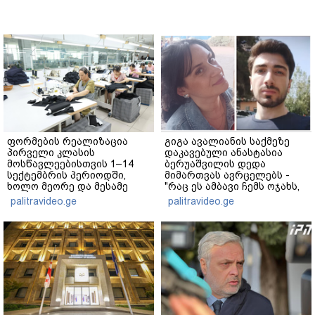
ფორმების რეალიზაცია
გიგა ავალიანის საქმეზე
პირველი კლასის
დაკავებული ანასტასია
მოსწავლეებისთვის 1–14
ბერუაშვილის დედა
სექტემბრის პერიოდში,
მიმართვას ავრცელებს -
ხოლო მეორე და მესამე
"რაც ეს ამბავი ჩემს ოჯახს,
ეტაპებზე...
ჩემს ანასტასიას გადახდა
palitravideo.ge
palitravideo.ge
თავს, მის მერე მე მე არ
ვარ"