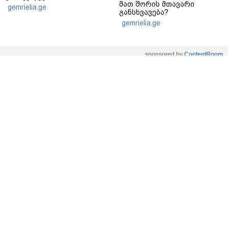
მათ შორის მთავარი
gemrielia.ge
განსხვავება?
gemrielia.ge
sponsored by
ContentRoom
ფერმენტირებული
როდის არის ხალი საშიში
ინგრედიენტები კანის
და როგორია მისი
მოვლაში - კორეული
მოშორების მარტივი და
ინოვაციური ბრენდი Manyo
უსაფრთხო გზები
საქართველოშია