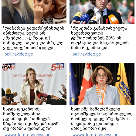
"ლაზარეს გადარჩენისთვის
"რუსეთმა განახორციელა
იბრძოლა, ხელს არ
საქართველოს
უშვებდა… ცურვაც იქ
ტერიტორიების 20%-ის
ისწავლე, სადაც დაასრულე
ოკუპაცია და სააკაშვილის,
ყველაფერი ხორციელი
მისი რეჟიმის და
ცხოვრებიდან" – რას წერს
"ნაცმოძრაობის" ღალატი
palitravideo.ge
palitravideo.ge
ხობში დაღუპული დედა-
ვერანაირად ვერ
შვილის ახლობელი?
გადაფარავს ამ
დანაშაულს" - ირაკლი
კობახიძე
ხატია დეკანოიძე -
სალომე სამადაშვილი -
მნიშვნელოვანია
ივანიშვილმა საქართველო,
გვესმოდეს, რამხელა
რომელიც ყველაზე მყარი
საფრთხე შეიძლება იყოს,
მოკავშირე და სანდო
თუ ირანის ფინანსური
პარტნიორი იყო
ინსტიტუტები რაიმე სახით
დასავლეთისთვის
www.interpressnews.ge
www.interpressnews.ge