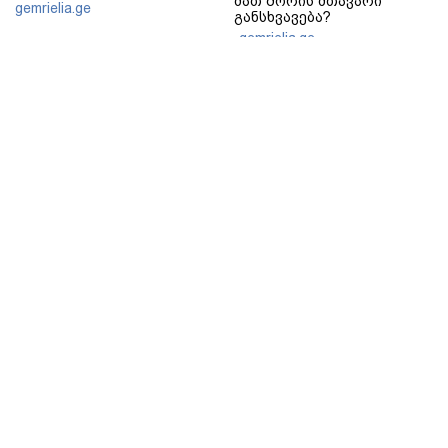
მათ შორის მთავარი
gemrielia.ge
განსხვავება?
gemrielia.ge
sponsored by
ContentRoom
ფერმენტირებული
როდის არის ხალი საშიში
ინგრედიენტები კანის
და როგორია მისი
მოვლაში - კორეული
მოშორების მარტივი და
ინოვაციური ბრენდი Manyo
უსაფრთხო გზები
საქართველოშია