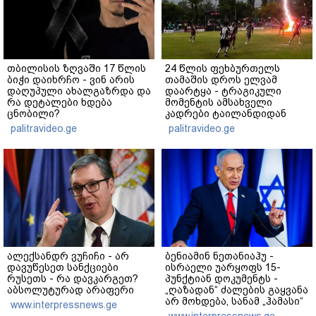
თბილისის ზღვაში 17 წლის
24 წლის ფეხბურთელს
ბიჭი დაიხრჩო - ვინ არის
თამაშის დროს ელვამ
დაღუპული ახალგაზრდა და
დაარტყა - ტრაგიკული
რა დეტალები ხდება
მომენტის ამსახველი
ცნობილი?
კადრები ტაილანდიდან
მედიაში ვრცელდება
palitravideo.ge
palitravideo.ge
ალექსანდრ ვუჩიჩი - არ
ბენიამინ ნეთანიაჰუ -
დავუწესეთ სანქციები
ისრაელი უარყოფს 15-
რუსეთს - რა დავკარგეთ?
პუნქტიან დოკუმენტს -
აბსოლუტურად არაფერი
„ღაზადან“ ძალების გაყვანა
არ მოხდება, სანამ „ჰამასი“
www.interpressnews.ge
ნამდვილად არ
www.interpressnews.ge