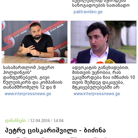
აუცილებლად სჭირდება
საზოგადოების სათანადო
რეაქცია" - ირაკლი
palitravideo.ge
კობახიძე
სასამართლომ „სფერო
ადვოკატის განცხადებით,
ჰოლდინგის"
მისთვის უცნობია, რას
დამფუძნებელს, გივი
უკავშირდება ნია იმნაძის 10
წულეისკირს და კომპანიის
თვის შემდეგ დაკავება,
თანამშრომელს 12 და 8
მტკიცებულებებში არ
წლით თავისუფლების
ფიქსირდება „მეტადან“
www.interpressnews.ge
www.interpressnews.ge
აღკვეთა განუსაზღვრა -
გამოთხოვილი ინფორმაცია
მსჯავრდადებულებს
და შესაძლოა უწყებებზე
დაზარალებულებისთვის
საზოგადოებრივ წნეხს
კომპენსაციის გადახდის
ჰქონდეს ადგილი
ვალდებულება დაეკისრათ
ფინანსები
/
12.04.2016 / 14:04
პეტრე ცისკარიშვილი - ბიძინა