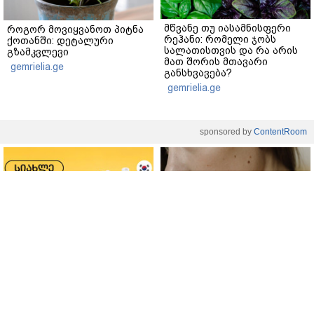
მწვანე თუ იასამნისფერი
როგორ მოვიყვანოთ პიტნა
რეჰანი: რომელი ჯობს
ქოთანში: დეტალური
სალათისთვის და რა არის
გზამკვლევი
მათ შორის მთავარი
gemrielia.ge
განსხვავება?
gemrielia.ge
sponsored by
ContentRoom
ფერმენტირებული
როდის არის ხალი საშიში
ინგრედიენტები კანის
და როგორია მისი
მოვლაში - კორეული
მოშორების მარტივი და
ინოვაციური ბრენდი Manyo
უსაფრთხო გზები
საქართველოშია