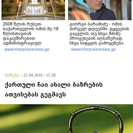
2008 წლის რუსეთ-
გიორგი ბარამიძე - ომის
საქართველოს ომის მე-18
პირველ დღეებში, ტყვეების
წლისთავთან
გაცვლის, თუ სხვა მძიმე
დაკავშირებით
პროცესების აღსაწერად,
ადმინისტრაციულ
სხვა სიტყვის გამოყენება
შენობებზე სახელმწიფო
აჯობებდა - არასდროს
www.interpressnews.ge
www.interpressnews.ge
დროშები დაეშვა
მითქვამს, რომ ჩვენები
ხელებაწეულს ან
დატყვევებულს
"ხვრეტდნენ", ეგ არასდროს
მინახავს და არც რაიმე
ბიზნესი
/
21.04.2016 / 15:28
ფაქტი ვიცი
ქართული ჩაი ახალი ბაზრების
ათვისებას გეგმავს