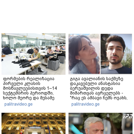
ფორმების რეალიზაცია
გიგა ავალიანის საქმეზე
პირველი კლასის
დაკავებული ანასტასია
მოსწავლეებისთვის 1–14
ბერუაშვილის დედა
სექტემბრის პერიოდში,
მიმართვას ავრცელებს -
ხოლო მეორე და მესამე
"რაც ეს ამბავი ჩემს ოჯახს,
ეტაპებზე...
ჩემს ანასტასიას გადახდა
palitravideo.ge
palitravideo.ge
თავს, მის მერე მე მე არ
ვარ"