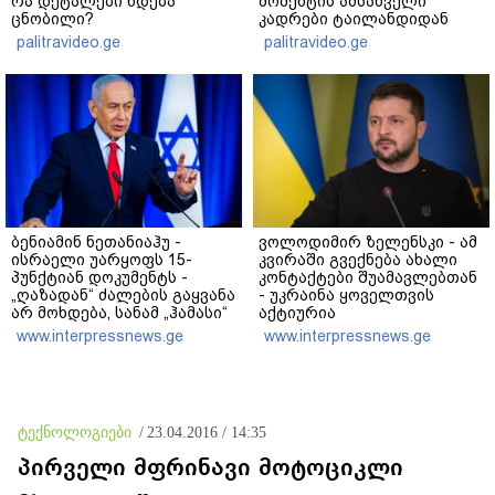
რა დეტალები ხდება
მომენტის ამსახველი
ცნობილი?
კადრები ტაილანდიდან
მედიაში ვრცელდება
palitravideo.ge
palitravideo.ge
ბენიამინ ნეთანიაჰუ -
ვოლოდიმირ ზელენსკი - ამ
ისრაელი უარყოფს 15-
კვირაში გვექნება ახალი
პუნქტიან დოკუმენტს -
კონტაქტები შუამავლებთან
„ღაზადან“ ძალების გაყვანა
- უკრაინა ყოველთვის
არ მოხდება, სანამ „ჰამასი“
აქტიურია
ნამდვილად არ
www.interpressnews.ge
www.interpressnews.ge
განიარაღდება
ტექნოლოგიები
/
23.04.2016 / 14:35
პირველი მფრინავი მოტოციკლი