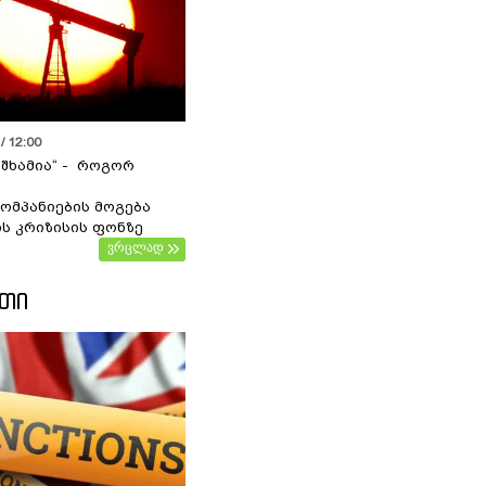
/ 12:00
 შხამია“ - როგორ
ომპანიების მოგება
ს კრიზისის ფონზე
ვრცლად
ᲔᲗᲘ