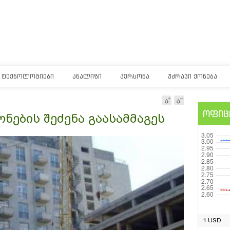
ᲢᲔᲥᲜᲝᲚᲝᲒᲘᲔᲑᲘ
ᲐᲜᲐᲚᲘᲖᲘ
ᲞᲔᲠᲡᲝᲜᲐ
ᲣᲫᲠᲐᲕᲘ ᲥᲝᲜᲔᲑᲐ
ოფიც
ნების შეძენა გაასამმაგეს
1 USD