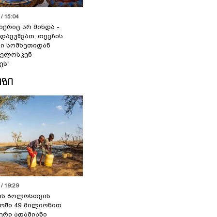
/ 15:04
იქრიც არ მინდა -
 დავუშვათ, თევზის
დი სომხეთიდან
ველოსკენ
ეს“
ᲘᲖᲘ
/ 19:29
ის ბოლოსთვის
ოში 49 მილიონით
იერი ადამიანი