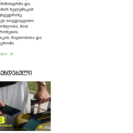
 მინისტრმა და
მირ ზელენსკიმ
შეხვედრაზე
ეს თავდაცვითი
ომლობა, მათ
რონების,
იკის, ნავთობისა და
ფეროში
ატია
ᲛᲔᲜᲓᲔᲑᲣᲚᲘ