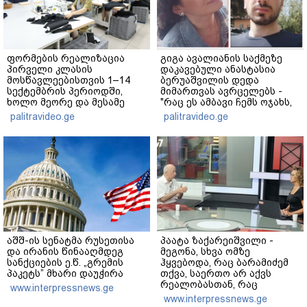
ფორმების რეალიზაცია
გიგა ავალიანის საქმეზე
პირველი კლასის
დაკავებული ანასტასია
მოსწავლეებისთვის 1–14
ბერუაშვილის დედა
სექტემბრის პერიოდში,
მიმართვას ავრცელებს -
ხოლო მეორე და მესამე
"რაც ეს ამბავი ჩემს ოჯახს,
ეტაპებზე...
ჩემს ანასტასიას გადახდა
palitravideo.ge
palitravideo.ge
თავს, მის მერე მე მე არ
ვარ"
აშშ-ის სენატმა რუსეთისა
პაატა ზაქარეიშვილი -
და ირანის წინააღმდეგ
მეგონა, სხვა ომზე
სანქციების ე.წ. „გრემის
ჰყვებოდა, რაც ბარამიძემ
პაკეტს” მხარი დაუჭირა
თქვა, საერთო არ აქვს
რეალობასთან, რაც
www.interpressnews.ge
აფხაზეთში იყო - შემიძლია
www.interpressnews.ge
ადამიანებს ვაჩვენო