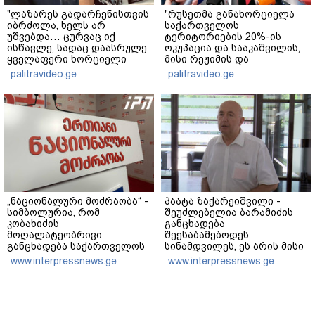
"ლაზარეს გადარჩენისთვის
"რუსეთმა განახორციელა
იბრძოლა, ხელს არ
საქართველოს
უშვებდა… ცურვაც იქ
ტერიტორიების 20%-ის
ისწავლე, სადაც დაასრულე
ოკუპაცია და სააკაშვილის,
ყველაფერი ხორციელი
მისი რეჟიმის და
ცხოვრებიდან" – რას წერს
"ნაცმოძრაობის" ღალატი
palitravideo.ge
palitravideo.ge
ხობში დაღუპული დედა-
ვერანაირად ვერ
შვილის ახლობელი?
გადაფარავს ამ
დანაშაულს" - ირაკლი
კობახიძე
„ნაციონალური მოძრაობა“ -
პაატა ზაქარეიშვილი -
სიმბოლურია, რომ
შეუძლებელია ბარამიძის
კობახიძის
განცხადება
მოღალატეობრივი
შეესაბამებოდეს
განცხადება საქართველოს
სინამდვილეს, ეს არის მისი
თავისუფლებისთვის
მოსაზრება, აბსოლუტურად
www.interpressnews.ge
www.interpressnews.ge
შეწირული გმირების
ამოვარდნილი
მემორიალზე გაკეთდა
რეალობიდან - არ მიმაჩნია,
რომ ამის გამო მის
წინააღმდეგ სისხლის
სამართლის საქმე უნდა