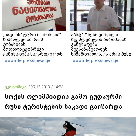
„ნაციონალური მოძრაობა“ -
პაატა ზაქარეიშვილი -
სიმბოლურია, რომ
შეუძლებელია ბარამიძის
კობახიძის
განცხადება
მოღალატეობრივი
შეესაბამებოდეს
განცხადება საქართველოს
სინამდვილეს, ეს არის მისი
თავისუფლებისთვის
მოსაზრება, აბსოლუტურად
www.interpressnews.ge
www.interpressnews.ge
შეწირული გმირების
ამოვარდნილი
მემორიალზე გაკეთდა
რეალობიდან - არ მიმაჩნია,
რომ ამის გამო მის
წინააღმდეგ სისხლის
სამართლის საქმე უნდა
ეკონომიკა
/
06.12.2013 / 14:28
აღიძრას
სოჭის ოლიმპიადის გამო გუდაურში
რუსი ტურისტების ნაკადი გაიზარდა