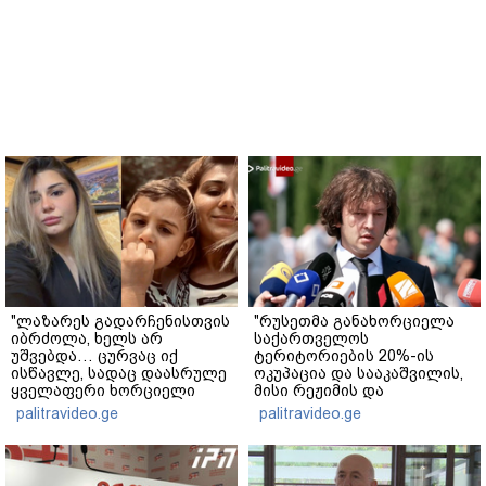
"ლაზარეს გადარჩენისთვის
"რუსეთმა განახორციელა
იბრძოლა, ხელს არ
საქართველოს
უშვებდა… ცურვაც იქ
ტერიტორიების 20%-ის
ისწავლე, სადაც დაასრულე
ოკუპაცია და სააკაშვილის,
ყველაფერი ხორციელი
მისი რეჟიმის და
ცხოვრებიდან" – რას წერს
"ნაცმოძრაობის" ღალატი
palitravideo.ge
palitravideo.ge
ხობში დაღუპული დედა-
ვერანაირად ვერ
შვილის ახლობელი?
გადაფარავს ამ
დანაშაულს" - ირაკლი
კობახიძე