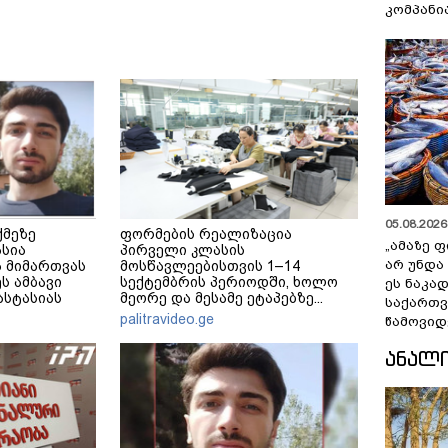
კომპანი
05.08.2026 
ქმეზე
ფორმების რეალიზაცია
„ამაზე ფ
ასია
პირველი კლასის
არ უნდა
 მიმართვას
მოსწავლეებისთვის 1–14
ს ამბავი
სექტემბრის პერიოდში, ხოლო
ეს ნაკა
ნასტასიას
მეორე და მესამე ეტაპებზე...
საქართ
მერე მე მე
palitravideo.ge
წამოვიდ
ᲐᲜᲐᲚ