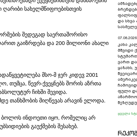
ანვითარებადი ქვეყნებისთვის დახმარების
ამზადებ
 ღარიბი სახელმწიფოებისთვის
ბრენდებ
ფალსიფი
და სხვ
სასმელე
ორმების შედეგად საერთაშორისო
07.08.2026 
არით გაიზრდება და 200 მილიონი ახალი
კახა კა
მშვიდი ქ
სტუმართ
ვართ და
ყაზახს, 
შვეიცარ
ადაწყვეტილება მსო-მ ჯერ კიდევ 2001
ამერიკე
ო, თუმცა, წევრ-ქვეყნებს შორის აზრთა
ჩამოვიდ
ფული და
აბსოლუტურ ჩიხში შევიდა.
აწარმოო
დე თანხმობის მიღწევას არავინ ელოდა.
შეზღუდუ
ყველა სტ
 ბოლოს ინდოეთი იყო, რომელიც არ
ბსიდიების გაუქმების შესახებ.
ᲠᲔᲙᲝ