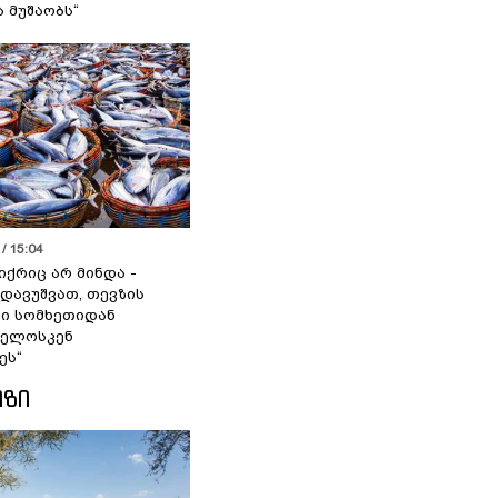
ა მუშაობს“
/ 15:04
იქრიც არ მინდა -
 დავუშვათ, თევზის
დი სომხეთიდან
ველოსკენ
ეს“
ᲘᲖᲘ