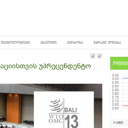
ᲢᲔᲥᲜᲝᲚᲝᲒᲘᲔᲑᲘ
ᲐᲜᲐᲚᲘᲖᲘ
ᲞᲔᲠᲡᲝᲜᲐ
ᲣᲫᲠᲐᲕᲘ ᲥᲝᲜᲔᲑᲐ
ოფიც
აციისთვის უპრეცენდენტო
1 USD