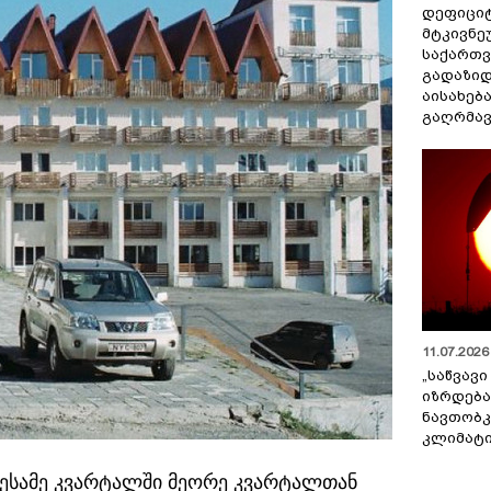
დეფიცი
მტკივნ
საქართ
გადაზიდ
აისახებ
გაღრმავ
11.07.2026 
„საწვავი
იზრდება
ნავთობკ
კლიმატი
 მესამე კვარტალში მეორე კვარტალთან