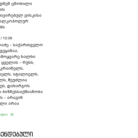
დნენ ცნობილი
ის
ცირებულ ვისკისა
ა ალკოჰოლურ
ბს
/ 13:38
ლაძე - საქართველო
ვეყანაა,
მოყვარე ხალხი
 ყველას - რუსს,
უკრაინელს,
იელს, იტალიელს,
ლს, შეუძლია
ეს, დახარჯოს
 ბიზნესსაქმიანობა
ს - არავინ
ლი არაა
ატია
ᲛᲔᲜᲓᲔᲑᲣᲚᲘ