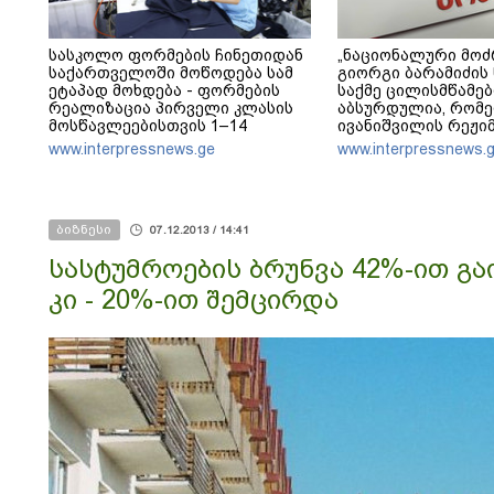
სასკოლო ფორმების ჩინეთიდან
„ნაციონალური მოძ
საქართველოში მოწოდება სამ
გიორგი ბარამიძის
ეტაპად მოხდება - ფორმების
საქმე ცილისმწამე
რეალიზაცია პირველი კლასის
აბსურდულია, რომ
მოსწავლეებისთვის 1–14
ივანიშვილის რეჟი
სექტემბრის პერიოდში, ხოლო
პოლიტიკურ მიზნებ
www.interpressnews.ge
www.interpressnews.
მეორე და მესამე ეტაპებზე -
რუსული პროპაგან
ოქტომბრიდან დეკემბრის
ამოცანებს ემსახურე
ჩათვლით განხორციელდება
შეთითხნილი საქმე
რეჟიმის რუსული ბუ
ბიზნესი
07.12.2013 / 14:41
სასტუმროების ბრუნვა 42%-ით გ
კი - 20%-ით შემცირდა