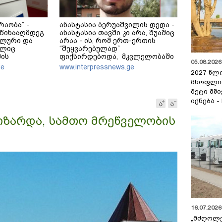
რაობა” -
ანასტასია ბერუაშვილის დედა -
 წინააღმდეგ
ანასტასია თავში კი არა, შუაშიც
ბლური და
არაა - ის, რომ ერთ-ერთის
ელიც
“შეყვარებულად”
მის
ფიქსირდებოდა, მკვლელობაში
05.08.2026 
სა და
თანამონაწილეობაზე არ
ge
www.interpressnews.ge
დის
მიუთითებს - უნდა დაერეკა
2027 წლ
ბა - ეს
პოლიციაში და უნდა ეთქვა, რომ
მსოფლი
 დასტურია ამ
ჩხუბი მოხდა, მაგრამ რომც
მეტი მშ
ნების
დაერეკა, ამასაც სხვა განხილვა
იქნება -
მოჰყვებოდა
აიზარდა, სამთო მრეწველობის
16.07.2026 
„მძღოლ