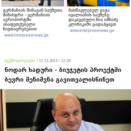
გერმანიის შინაგან საქმეთა
მასწავლებელ გიგა
მინისტრი - გერმანიის
ავალიანის საქმეზე
აეროპორტში
დაკავებული ნია იმნაძე
ასაფეთქებელი
კლინიკაში გადაჰყავთ
ნივთიერებებით
www.interpressnews.ge
დატვირთული დრონის
www.interpressnews.ge
აღმოჩენა საფრთხის ახალ
დონეს აღნიშნავს
ტექნოლოგიები
/
11.12.2013 / 12:28
ნოდარ ხადური - ბიუჯეტის პროექტში
ბევრი შენიშვნა გავითვალისწინეთ