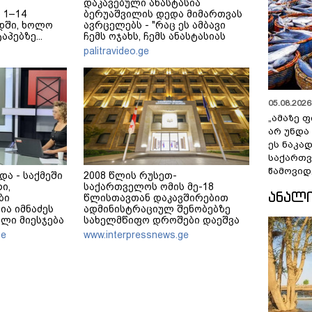
დაკავებული ანასტასია
 1–14
ბერუაშვილის დედა მიმართვას
დში, ხოლო
ავრცელებს - "რაც ეს ამბავი
აპებზე...
ჩემს ოჯახს, ჩემს ანასტასიას
გადახდა თავს, მის მერე მე მე
palitravideo.ge
არ ვარ"
05.08.2026 
„ამაზე ფ
არ უნდა
ეს ნაკა
საქართ
წამოვიდ
და - საქმეში
2008 წლის რუსეთ-
ი,
საქართველოს ომის მე-18
ᲐᲜᲐᲚ
ბი
წლისთავთან დაკავშირებით
ია იმნაძეს
ადმინისტრაციულ შენობებზე
ელი მიესჯება
სახელმწიფო დროშები დაეშვა
 არ ვედავებით
ge
www.interpressnews.ge
“წადი,
აა, ჩვენ
,