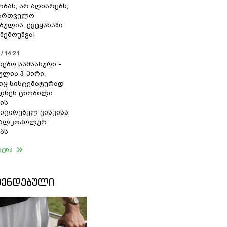
ბას, არ აღიარებს,
ქართველო
ბულია, ქვეყანაში
შემოუშვა!
/ 14:21
იებო სამსახური -
ულია 3 პირი,
ც სისტემატურად
დნენ ცნობილი
ის
ცირებულ ვისკისა
ა ალკოჰოლურ
ბს
ატია
ᲛᲔᲜᲓᲔᲑᲣᲚᲘ