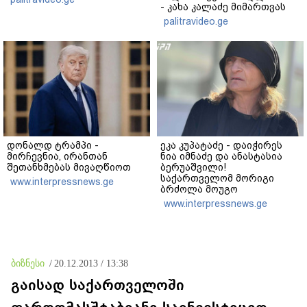
- კახა კალაძე მიმართვას
ავრცელებს
palitravideo.ge
დონალდ ტრამპი -
ეკა კუპატაძე - დაიჭირეს
მირჩევნია, ირანთან
ნია იმნაძე და ანასტასია
შეთანხმებას მივაღწიოთ
ბერუაშვილი!
საქართველომ მორიგი
www.interpressnews.ge
ბრძოლა მოუგო
მკვლელებს! იმნაძე-
www.interpressnews.ge
ნავროზაშვილები არიან
მანიპულატორები,
კადრებში მე ვნახე თამუნა
ნავროზაშვილის
ისტერიკების ფონზე
ბიზნესი
/
20.12.2013 / 13:38
წყნარად მდგარი პოლიცია
გაისად საქართველოში