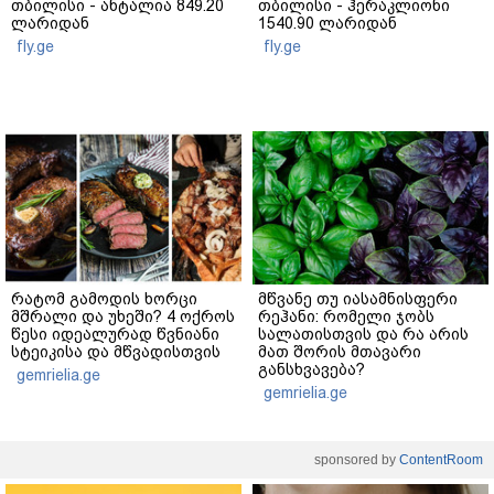
თბილისი - ანტალია 849.20
თბილისი - ჰერაკლიონი
ლარიდან
1540.90 ლარიდან
fly.ge
fly.ge
რატომ გამოდის ხორცი
მწვანე თუ იასამნისფერი
მშრალი და უხეში? 4 ოქროს
რეჰანი: რომელი ჯობს
წესი იდეალურად წვნიანი
სალათისთვის და რა არის
სტეიკისა და მწვადისთვის
მათ შორის მთავარი
განსხვავება?
gemrielia.ge
gemrielia.ge
sponsored by
ContentRoom