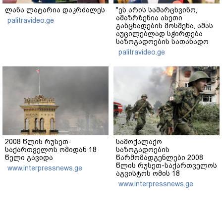
ლანა ლატარია დაკრძალეს
"ეს არის სამარცხვინო,
ამაზრზენია ასეთი
palitravideo.ge
განცხადების მოსმენა, ამას
აუცილებლად სჭირდება
საზოგადოების სათანადო
რეაქცია" - ირაკლი
palitravideo.ge
კობახიძე
2008 წლის რუსეთ-
სამოქალაქო
საქართველოს ომიდან 18
საზოგადოების
წელი გავიდა
წარმომადგენლები 2008
წლის რუსეთ-საქართველოს
www.interpressnews.ge
აგვისტოს ომის 18
წლისთავთან
www.interpressnews.ge
დაკავშირებით ერთობლივ
განცხადებას ავრცელებენ