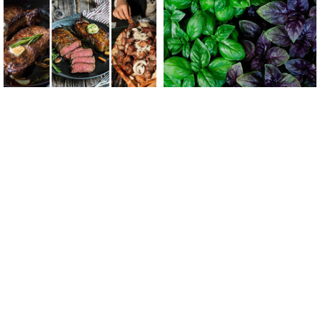
რატომ გამოდის ხორცი
მწვანე თუ იასამნისფერი
მშრალი და უხეში? 4 ოქროს
რეჰანი: რომელი ჯობს
წესი იდეალურად წვნიანი
სალათისთვის და რა არის
სტეიკისა და მწვადისთვის
მათ შორის მთავარი
განსხვავება?
gemrielia.ge
gemrielia.ge
ანალიზი
/
23.12.2013 / 13:09
საქართველოს ბანკის ახალ
წარმომადგენლობას თურქეთში
ყოფილი პრემიერი უხელმძღვანელებს