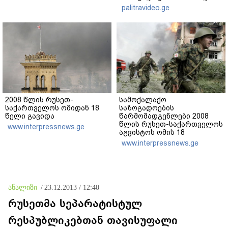
რეაქცია" - ირაკლი
palitravideo.ge
კობახიძე
2008 წლის რუსეთ-
სამოქალაქო
საქართველოს ომიდან 18
საზოგადოების
წელი გავიდა
წარმომადგენლები 2008
წლის რუსეთ-საქართველოს
www.interpressnews.ge
აგვისტოს ომის 18
წლისთავთან
www.interpressnews.ge
დაკავშირებით ერთობლივ
განცხადებას ავრცელებენ
ანალიზი
/
23.12.2013 / 12:40
რუსეთმა სეპარატისტულ
რესპუბლიკებთან თავისუფალი