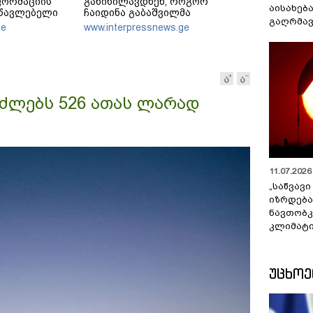
ფორმაციის
განიხილავდნენ, როგორ
აისახებ
სწავლებელი
ჩაიდინა გაბაშვილმა
გაღრმავ
როებდა,
დანაშაული - ნიას მამა ამბობს,
ge
www.interpressnews.ge
ეზება იყო
რომ არასწორად მოიქცა, თუმცა
მამას ეუბნება, რომ სხვანაირად
ვერ მოიქცეოდა, თანამედროვე
ეპოქაში სხვანაირად ხდება
არძლებს 526 ათას ლარად
11.07.2026 
„საწვავი
იზრდება
ნავთობკ
კლიმატი
ᲣᲪᲮᲝ