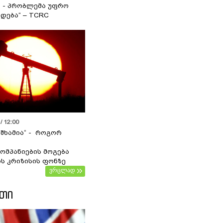
ა - პრობლემა უფრო
დება“ – TCRC
/ 12:00
 შხამია“ - როგორ
ომპანიების მოგება
ს კრიზისის ფონზე
ვრცლად
ᲔᲗᲘ