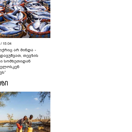
/ 15:04
იქრიც არ მინდა -
 დავუშვათ, თევზის
დი სომხეთიდან
ველოსკენ
ეს“
ᲘᲖᲘ