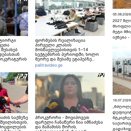
05.08.2026 
2027 წლ
მსოფლი
მეტი მშ
იქნება -
 გიორგი
ფორმების რეალიზაცია
ვეთა
პირველი კლასის
 შესახებ
მოსწავლეებისთვის 1–14
დებასთან
სექტემბრის პერიოდში, ხოლო
როკურატურის
მეორე და მესამე ეტაპებზე...
palitravideo.ge
16.07.2026 
„მძღოლ
დეფიცი
აძის საქმეზე
პროკურორი - მოვიპოვეთ
მტკივნ
აშვილისთვის,
ფარული ჩანაწერი ნია იმნაძესა
საქართ
ამოცდილების
და მამამისს შორის,
გადაზიდ