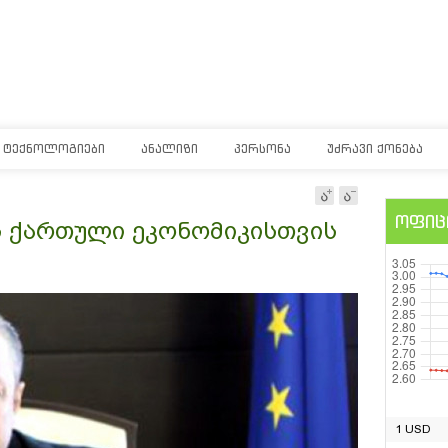
ᲢᲔᲥᲜᲝᲚᲝᲒᲘᲔᲑᲘ
ᲐᲜᲐᲚᲘᲖᲘ
ᲞᲔᲠᲡᲝᲜᲐ
ᲣᲫᲠᲐᲕᲘ ᲥᲝᲜᲔᲑᲐ
ოფიც
ს ქართული ეკონომიკისთვის
1 USD