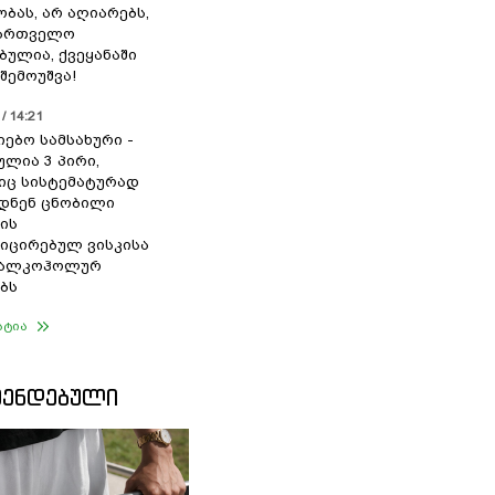
ბას, არ აღიარებს,
ქართველო
ბულია, ქვეყანაში
შემოუშვა!
/ 14:21
იებო სამსახური -
ულია 3 პირი,
ც სისტემატურად
დნენ ცნობილი
ის
ცირებულ ვისკისა
ა ალკოჰოლურ
ბს
ატია
ᲛᲔᲜᲓᲔᲑᲣᲚᲘ