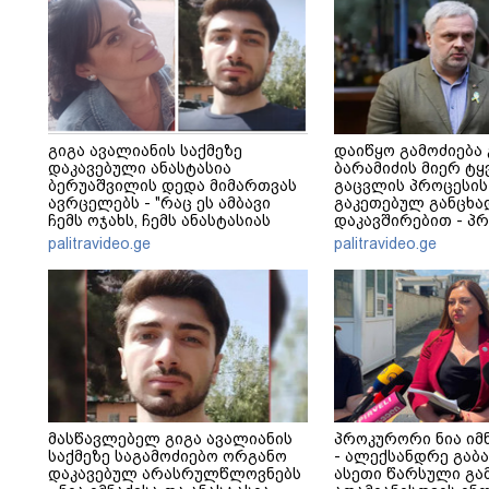
გიგა ავალიანის საქმეზე
დაიწყო გამოძიება
დაკავებული ანასტასია
ბარამიძის მიერ ტყ
ბერუაშვილის დედა მიმართვას
გაცვლის პროცესის
ავრცელებს - "რაც ეს ამბავი
გაკეთებულ განცხა
ჩემს ოჯახს, ჩემს ანასტასიას
დაკავშირებით - პ
გადახდა თავს, მის მერე მე მე
განცხადება
palitravideo.ge
palitravideo.ge
არ ვარ"
მასწავლებელ გიგა ავალიანის
პროკურორი ნია იმნ
საქმეზე საგამოძიებო ორგანო
- ალექსანდრე გაბ
დაკავებულ არასრულწლოვნებს
ასეთი წარსული გ