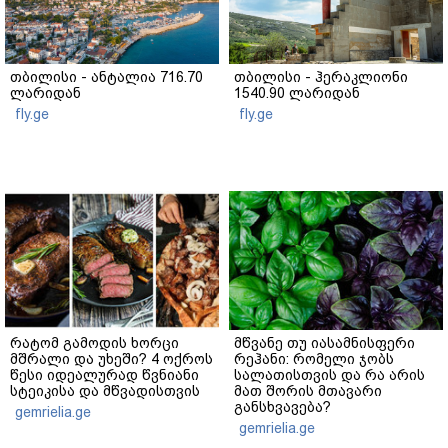
თბილისი - ანტალია 716.70
თბილისი - ჰერაკლიონი
ლარიდან
1540.90 ლარიდან
fly.ge
fly.ge
რატომ გამოდის ხორცი
მწვანე თუ იასამნისფერი
მშრალი და უხეში? 4 ოქროს
რეჰანი: რომელი ჯობს
წესი იდეალურად წვნიანი
სალათისთვის და რა არის
სტეიკისა და მწვადისთვის
მათ შორის მთავარი
განსხვავება?
gemrielia.ge
gemrielia.ge