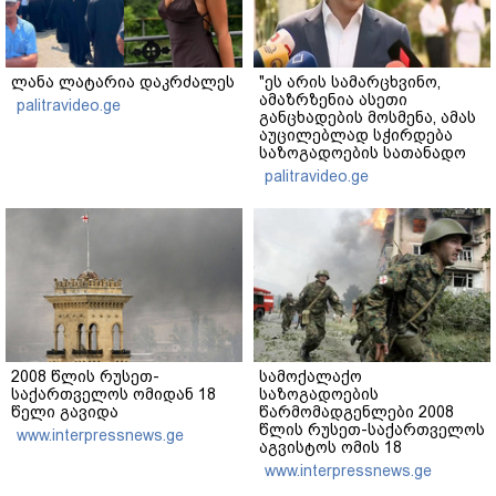
ლანა ლატარია დაკრძალეს
"ეს არის სამარცხვინო,
ამაზრზენია ასეთი
palitravideo.ge
განცხადების მოსმენა, ამას
აუცილებლად სჭირდება
საზოგადოების სათანადო
რეაქცია" - ირაკლი
palitravideo.ge
კობახიძე
2008 წლის რუსეთ-
სამოქალაქო
საქართველოს ომიდან 18
საზოგადოების
წელი გავიდა
წარმომადგენლები 2008
წლის რუსეთ-საქართველოს
www.interpressnews.ge
აგვისტოს ომის 18
წლისთავთან
www.interpressnews.ge
დაკავშირებით ერთობლივ