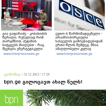
გია ჯაფარიძე - კობახიძის
ეუთო-ს წარმომადგენელი -
წერილი რუსულად რომ
არაპროპორციული
თარგმნოთ, პუტინის
სასჯელის გამოცხადებიდან
სიტყვებს მიიღებთ - რაც
ერთი წლის შემდეგ, მზია
შეეხება ენერგეტიკული
ამაღლობელი კვლავ
სისტემის პრობლემას,
პატიმრობაში რჩება -
www.interpressnews.ge
www.interpressnews.ge
ნამდვილად ვაპირებ
მოვუწოდებ საქართველოს
მოვიმარაგო არა მხოლოდ
მთავრობას, მისი
სანთლები, არამედ
დაუყოვნებლივი და
აღვადგინო ხაზის
უპირობო
ტელეფონიც
გათავისუფლებისკენ
ეკონომიკა
/
31.12.2013 / 17:29
bpn.ge გილოცავთ ახალ წელს!