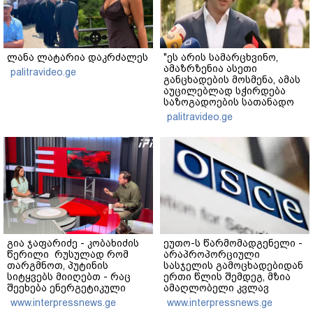
ლანა ლატარია დაკრძალეს
"ეს არის სამარცხვინო,
ამაზრზენია ასეთი
palitravideo.ge
განცხადების მოსმენა, ამას
აუცილებლად სჭირდება
საზოგადოების სათანადო
რეაქცია" - ირაკლი
palitravideo.ge
კობახიძე
გია ჯაფარიძე - კობახიძის
ეუთო-ს წარმომადგენელი -
წერილი რუსულად რომ
არაპროპორციული
თარგმნოთ, პუტინის
სასჯელის გამოცხადებიდან
სიტყვებს მიიღებთ - რაც
ერთი წლის შემდეგ, მზია
შეეხება ენერგეტიკული
ამაღლობელი კვლავ
სისტემის პრობლემას,
პატიმრობაში რჩება -
www.interpressnews.ge
www.interpressnews.ge
ნამდვილად ვაპირებ
მოვუწოდებ საქართველოს