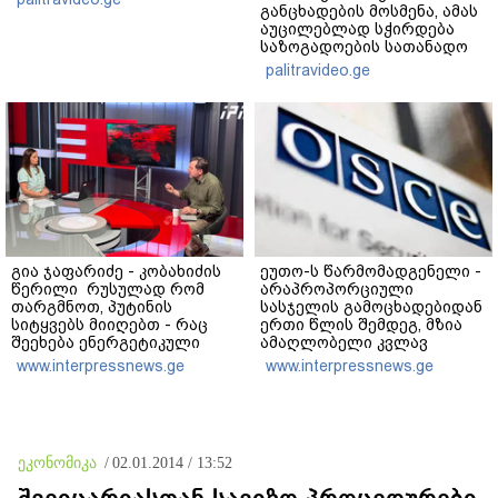
განცხადების მოსმენა, ამას
აუცილებლად სჭირდება
საზოგადოების სათანადო
რეაქცია" - ირაკლი
palitravideo.ge
კობახიძე
გია ჯაფარიძე - კობახიძის
ეუთო-ს წარმომადგენელი -
წერილი რუსულად რომ
არაპროპორციული
თარგმნოთ, პუტინის
სასჯელის გამოცხადებიდან
სიტყვებს მიიღებთ - რაც
ერთი წლის შემდეგ, მზია
შეეხება ენერგეტიკული
ამაღლობელი კვლავ
სისტემის პრობლემას,
პატიმრობაში რჩება -
www.interpressnews.ge
www.interpressnews.ge
ნამდვილად ვაპირებ
მოვუწოდებ საქართველოს
მოვიმარაგო არა მხოლოდ
მთავრობას, მისი
სანთლები, არამედ
დაუყოვნებლივი და
აღვადგინო ხაზის
უპირობო
ტელეფონიც
გათავისუფლებისკენ
ეკონომიკა
/
02.01.2014 / 13:52