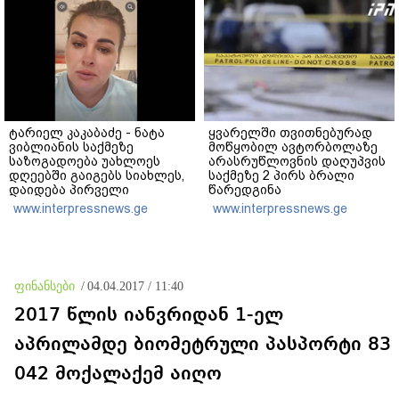
დანაშაულს" - ირაკლი
კობახიძე
ტარიელ კაკაბაძე - ნატა
ყვარელში თვითნებურად
ვიბლიანის საქმეზე
მოწყობილ ავტორბოლაზე
საზოგადოება უახლოეს
არასრუწლოვნის დაღუპვის
დღეებში გაიგებს სიახლეს,
საქმეზე 2 პირს ბრალი
დაიდება პირველი
წარედგინა
მნიშვნელოვანი შედეგი და
www.interpressnews.ge
www.interpressnews.ge
ოფიციალურად ცნობენ
დაზარალებულად
ფინანსები
/
04.04.2017 / 11:40
2017 წლის იანვრიდან 1-ელ
აპრილამდე ბიომეტრული პასპორტი 83
042 მოქალაქემ აიღო