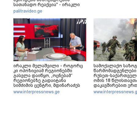
სათანადო რეაქცია" - ირაკლი
კობახიძე
palitravideo.ge
ირაკლი მელაშვილი - როგორც
სამოქალაქო საზო
კი ოპოზიციამ რეგიონებში
წარმომადგენლები 
გასვლა დაიწყო, „ოცნებამ“
რუსეთ-საქართველ
რეგიონებზე გადაიტანა
ომის 18 წლისთავთ
სიმძიმის ცენტრი, მდინარაძეს
დაკავშირებით ერ
პოლიტიკური ფუნქცია ექნება:
განცხადებას ავრც
www.interpressnews.ge
www.interpressnews.
არჩევნებისთვის მოამზადოს
საქართველო - მათი ამოცანაა,
მაქსიმალური უზრუნველყოფა
ოპოზიციის დასაქსაქსად