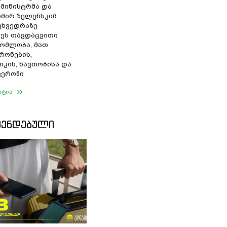
 მინისტრმა და
მირ ზელენსკიმ
შეხვედრაზე
ეს თავდაცვითი
ომლობა, მათ
რონების,
იკის, ნავთობისა და
ფეროში
ატია
ᲛᲔᲜᲓᲔᲑᲣᲚᲘ