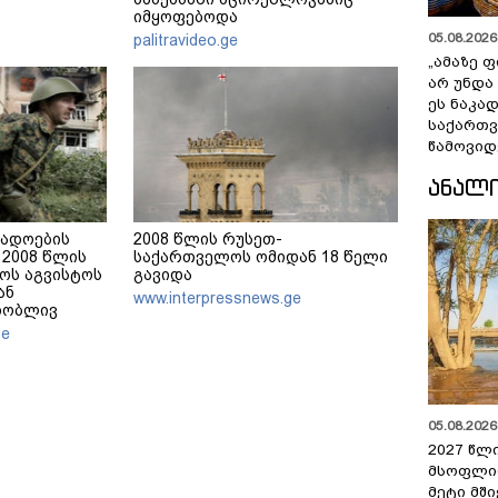
იმყოფებოდა
05.08.2026 
palitravideo.ge
„ამაზე ფ
არ უნდა
ეს ნაკა
საქართ
წამოვიდ
ᲐᲜᲐᲚ
გადოების
2008 წლის რუსეთ-
2008 წლის
საქართველოს ომიდან 18 წელი
ოს აგვისტოს
გავიდა
ან
www.interpressnews.ge
თობლივ
ელებენ
ge
05.08.2026 
2027 წლ
მსოფლი
მეტი მშ