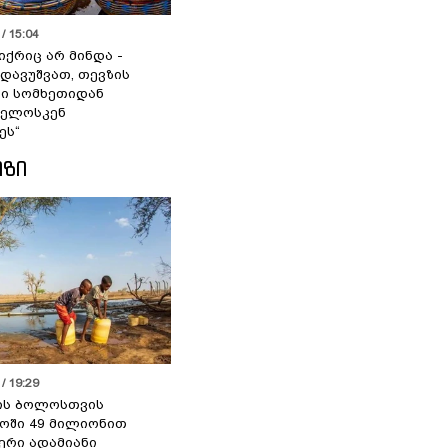
/ 15:04
იქრიც არ მინდა -
 დავუშვათ, თევზის
დი სომხეთიდან
ველოსკენ
ეს“
ᲘᲖᲘ
/ 19:29
ის ბოლოსთვის
ოში 49 მილიონით
იერი ადამიანი