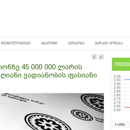
ᲢᲔᲥᲜᲝᲚᲝᲒᲘᲔᲑᲘ
ᲐᲜᲐᲚᲘᲖᲘ
ᲞᲔᲠᲡᲝᲜᲐ
ᲣᲫᲠᲐᲕᲘ ᲥᲝᲜᲔᲑᲐ
ოფიც
ონზე 45 000 000 ლარის
ღიანი ვადიანობის ფასიანი
1 USD