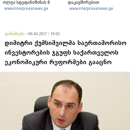
ოლგა სტეფანიშინას 6
დაკავშირებით
მილიონი გრივნის
განმარტებამ კითხვებზე
www.interpressnews.ge
www.interpressnews.ge
ოდენობის გირაოს გადახდა
პასუხების ნაცვლად, მეტი
დააკისრა
ეჭვი გააჩინა - თუ მსგავსი
გათიშვა გარდაუვალი იყო,
რატომ არ გააფრთხილეს
მოსახლეობა?
ფინანსები
/
06.04.2017 / 19:02
დიმიტრი ქუმსიშვილმა საერთაშორისო
ინვესტორების ჯგუფს საქართველოს
ეკონომიკური რეფორმები გააცნო