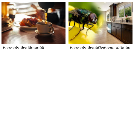
როგორ მოქმედებს
როგორ მოვაშოროთ ბუზები
ორგანიზმზე უზმოზე ყავის
სამზარეულოდან: ნაცადი
დალევა: ნუტრიციოლოგის
და აპრობირებული რჩევები
რჩევები
gemrielia.ge
gemrielia.ge
sponsored by
ContentRoom