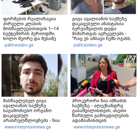
ფორმების რეალიზაცია
გიგა ავალიანის საქმეზე
პირველი კლასის
დაკავებული ანასტასია
მოსწავლეებისთვის 1–14
ბერუაშვილის დედა
სექტემბრის პერიოდში,
მიმართვას ავრცელებს -
ხოლო მეორე და მესამე
"რაც ეს ამბავი ჩემს ოჯახს,
ეტაპებზე...
ჩემს ანასტასიას გადახდა
palitravideo.ge
palitravideo.ge
თავს, მის მერე მე მე არ
ვარ"
მასწავლებელ გიგა
პროკურორი ნია იმნაძის
ავალიანის საქმეზე
საქმეზე - ალექსანდრე
საგამოძიებო ორგანო
გაბაშვილისთვის, ასეთი
დაკავებულ
წარსული გამოცდილების
არასრულწლოვნებს - ნია
ადამიანისთვის
იმნაძესა და ანასტასია
ინფორმაციის მიწოდება,
www.interpressnews.ge
www.interpressnews.ge
ბერუაშვილს 30 დღის
რომ მასწავლებელი
განმავლობაში ფარულად
სექსუალურად ავიწროებდა,