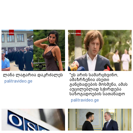
ლანა ლატარია დაკრძალეს
"ეს არის სამარცხვინო,
ამაზრზენია ასეთი
palitravideo.ge
განცხადების მოსმენა, ამას
აუცილებლად სჭირდება
საზოგადოების სათანადო
რეაქცია" - ირაკლი
palitravideo.ge
კობახიძე