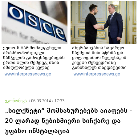
ეუთო-ს წარმომადგენელი -
აზერბაიჯანის საგარეო
არაპროპორციული
საქმეთა მინისტრმა და
სასჯელის გამოცხადებიდან
ვოლოდიმირ ზელენსკიმ
ერთი წლის შემდეგ, მზია
კიევში შეხვედრაზე
ამაღლობელი კვლავ
განიხილეს თავდაცვითი
პატიმრობაში რჩება -
თანამშრომლობა, მათ
www.interpressnews.ge
www.interpressnews.ge
მოვუწოდებ საქართველოს
შორის დრონების,
მთავრობას, მისი
ენერგეტიკის, ნავთობისა და
დაუყოვნებლივი და
გაზის სფეროში
უპირობო
გათავისუფლებისკენ
ეკონომიკა
/
06.03.2014 / 17:33
„სილქნეტი“ მომსახურებებს აიაფებს -
20 ლარად ნებისმიერი სიჩქარე და
უფასო ინსტალაცია