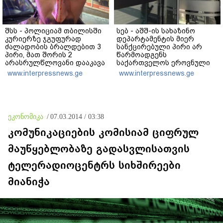
შსს - პოლიციამ თბილისში
სებ - აშშ-ის სახაზინო
კურიერზე ჯგუფურად
დეპარტამენტის მიერ
ძალადობის ბრალდებით 3
სანქცირებული პირი არ
პირი, მათ შორის 2
წარმოადგენს
არასრულწლოვანი დააკავა
საქართველოს ეროვნული
- კიდევ 2 პირის დაკავების
ბანკის რეგულირებულ
www.interpressnews.ge
www.interpressnews.ge
მიზნით კი შესაბამისი
სუბიექტს
ღონისძიებები ტარდება
ეკონომიკა
/
07.03.2014 / 03:38
კომუნიკაციების კომისიამ ციფრულ
მაუწყებლობაზე გადასვლისათვის
ტელერადიოცენტრს სიხშირეები
მიანიჭა