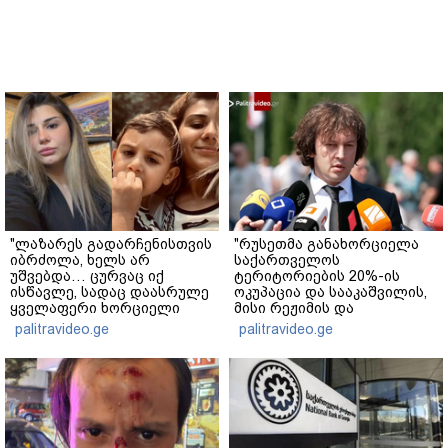
"ლაზარეს გადარჩენისთვის
"რუსეთმა განახორციელა
იბრძოლა, ხელს არ
საქართველოს
უშვებდა… ცურვაც იქ
ტერიტორიების 20%-ის
ისწავლე, სადაც დაასრულე
ოკუპაცია და სააკაშვილის,
ყველაფერი ხორციელი
მისი რეჟიმის და
ცხოვრებიდან" – რას წერს
"ნაცმოძრაობის" ღალატი
palitravideo.ge
palitravideo.ge
ხობში დაღუპული დედა-
ვერანაირად ვერ
შვილის ახლობელი?
გადაფარავს ამ
დანაშაულს" - ირაკლი
კობახიძე