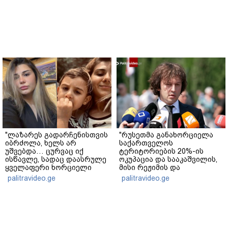
"ლაზარეს გადარჩენისთვის
"რუსეთმა განახორციელა
იბრძოლა, ხელს არ
საქართველოს
უშვებდა… ცურვაც იქ
ტერიტორიების 20%-ის
ისწავლე, სადაც დაასრულე
ოკუპაცია და სააკაშვილის,
ყველაფერი ხორციელი
მისი რეჟიმის და
ცხოვრებიდან" – რას წერს
"ნაცმოძრაობის" ღალატი
palitravideo.ge
palitravideo.ge
ხობში დაღუპული დედა-
ვერანაირად ვერ
შვილის ახლობელი?
გადაფარავს ამ
დანაშაულს" - ირაკლი
კობახიძე