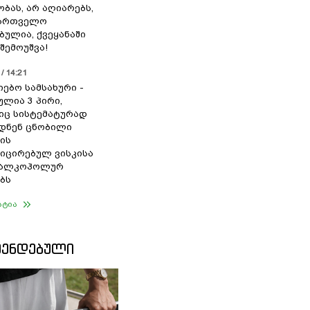
ბას, არ აღიარებს,
ქართველო
ბულია, ქვეყანაში
შემოუშვა!
/ 14:21
იებო სამსახური -
ულია 3 პირი,
ც სისტემატურად
დნენ ცნობილი
ის
ცირებულ ვისკისა
ა ალკოჰოლურ
ბს
ატია
ᲛᲔᲜᲓᲔᲑᲣᲚᲘ