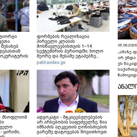
 გიორგი
ფორმების რეალიზაცია
ვეთა
პირველი კლასის
05.08.2026 
 შესახებ
მოსწავლეებისთვის 1–14
დებასთან
სექტემბრის პერიოდში, ხოლო
„ამაზე ფ
როკურატურის
მეორე და მესამე ეტაპებზე...
არ უნდა
palitravideo.ge
ეს ნაკა
საქართ
წამოვიდ
ᲐᲜᲐᲚ
 - მსოფლიომ
ადვოკატი - მტკიცებულებების
ბი
არ არსებობის საფუძველზე, ნია
თველო
იმნაძის აღკვეთის ღონისძიების
 ყირიმი,
გარეშე დატოვებას მოვითხოვთ
ის