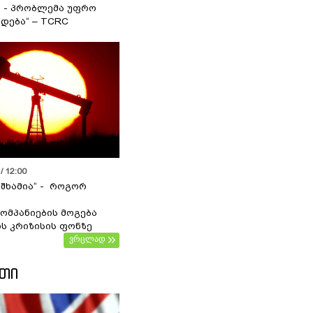
ა - პრობლემა უფრო
დება“ – TCRC
/ 12:00
 შხამია“ - როგორ
ომპანიების მოგება
ს კრიზისის ფონზე
ვრცლად
ᲔᲗᲘ