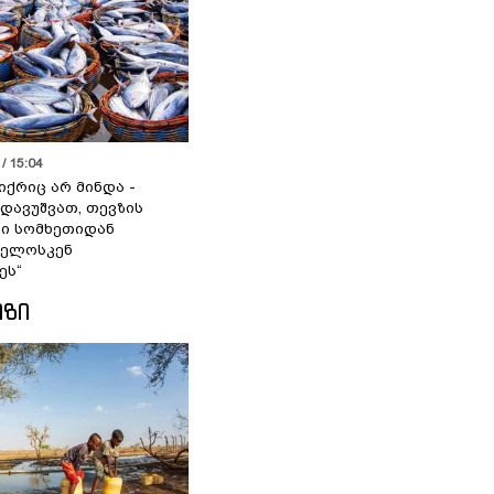
/ 15:04
იქრიც არ მინდა -
 დავუშვათ, თევზის
დი სომხეთიდან
ველოსკენ
ეს“
ᲘᲖᲘ