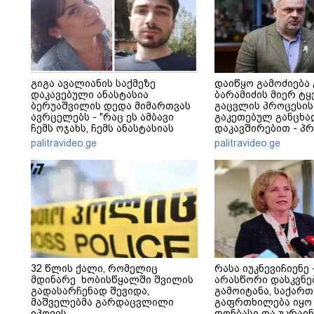
გიგა ავალიანის საქმეზე
დაიწყო გამოძიება
დაკავებული ანასტასია
ბარამიძის მიერ ტყ
ბერუაშვილის დედა მიმართვას
გაცვლის პროცესის
ავრცელებს - "რაც ეს ამბავი
გაკეთებულ განცხა
ჩემს ოჯახს, ჩემს ანასტასიას
დაკავშირებით - პ
გადახდა თავს, მის მერე მე მე
განცხადება
palitravideo.ge
palitravideo.ge
არ ვარ"
32 წლის ქალი, რომელიც
რასა იუკნევიჩიენე
მდინარე ხობისწყალში შვილის
არასწორი დასკვნე
გადასარჩენად შევიდა,
გამოიტანა, საქარ
მაშველებმა გარდაცვლილი
გაფრთხილება იყო -
იპოვეს
დონბასი და უკრაინ