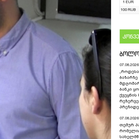
1 EUR
100 RUB
კონვ
US
ᲑᲝᲚᲝ
07.08.2026 
„როდესა
ბაზარზე
მდგომარ
ბანკი ყ
ქვეყნის
რეზერვებ
პრეზიდე
07.08.2026 
თემურ პ
რომელიც
სახელმ