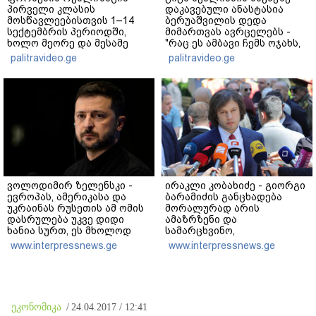
პირველი კლასის
დაკავებული ანასტასია
მოსწავლეებისთვის 1–14
ბერუაშვილის დედა
სექტემბრის პერიოდში,
მიმართვას ავრცელებს -
ხოლო მეორე და მესამე
"რაც ეს ამბავი ჩემს ოჯახს,
ეტაპებზე...
ჩემს ანასტასიას გადახდა
palitravideo.ge
palitravideo.ge
თავს, მის მერე მე მე არ
ვარ"
ვოლოდიმირ ზელენსკი -
ირაკლი კობახიძე - გიორგი
ევროპას, ამერიკასა და
ბარამიძის განცხადება
უკრაინას რუსეთის ამ ომის
მორალურად არის
დასრულება უკვე დიდი
ამაზრზენი და
ხანია სურთ, ეს მხოლოდ
სამარცხვინო,
პუტინს არ სურს - მეტი
სამართლებრივ მხარეს რაც
www.interpressnews.ge
www.interpressnews.ge
ზეწოლაა საჭირო
შეეხება, ამას შესაბამისი
უწყებები დაადგენენ
ეკონომიკა
/
24.04.2017 / 12:41