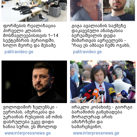
ფორმების რეალიზაცია
გიგა ავალიანის საქმეზე
პირველი კლასის
დაკავებული ანასტასია
მოსწავლეებისთვის 1–14
ბერუაშვილის დედა
სექტემბრის პერიოდში,
მიმართვას ავრცელებს -
ხოლო მეორე და მესამე
"რაც ეს ამბავი ჩემს ოჯახს,
ეტაპებზე...
ჩემს ანასტასიას გადახდა
palitravideo.ge
palitravideo.ge
თავს, მის მერე მე მე არ
ვარ"
ვოლოდიმირ ზელენსკი -
ირაკლი კობახიძე - გიორგი
ევროპას, ამერიკასა და
ბარამიძის განცხადება
უკრაინას რუსეთის ამ ომის
მორალურად არის
დასრულება უკვე დიდი
ამაზრზენი და
ხანია სურთ, ეს მხოლოდ
სამარცხვინო,
პუტინს არ სურს - მეტი
სამართლებრივ მხარეს რაც
www.interpressnews.ge
www.interpressnews.ge
ზეწოლაა საჭირო
შეეხება, ამას შესაბამისი