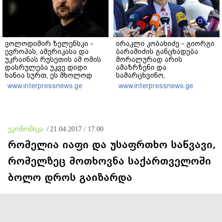
ვოლოდიმირ ზელენსკი -
ირაკლი კობახიძე - გიორგი
ევროპას, ამერიკასა და
ბარამიძის განცხადება
უკრაინას რუსეთის ამ ომის
მორალურად არის
დასრულება უკვე დიდი
ამაზრზენი და
ხანია სურთ, ეს მხოლოდ
სამარცხვინო,
პუტინს არ სურს - მეტი
სამართლებრივ მხარეს რაც
www.interpressnews.ge
www.interpressnews.ge
ზეწოლაა საჭირო
შეეხება, ამას შესაბამისი
უწყებები დაადგენენ
ეკონომიკა
/
21.04.2017 / 17:00
რომელია იაფი და უსაფრთხო საწვავი,
რომელზეც მოთხოვნა საქართველოში
ბოლო დროს გაიზარდა