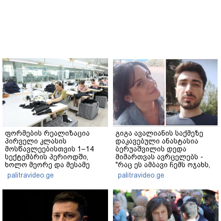
ფორმების რეალიზაცია
გიგა ავალიანის საქმეზე
პირველი კლასის
დაკავებული ანასტასია
მოსწავლეებისთვის 1–14
ბერუაშვილის დედა
სექტემბრის პერიოდში,
მიმართვას ავრცელებს -
ხოლო მეორე და მესამე
"რაც ეს ამბავი ჩემს ოჯახს,
ეტაპებზე...
ჩემს ანასტასიას გადახდა
palitravideo.ge
palitravideo.ge
თავს, მის მერე მე მე არ
ვარ"