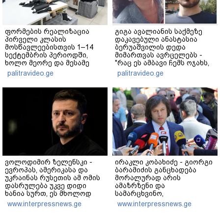
ფორმების რეალიზაცია
გიგა ავალიანის საქმეზე
პირველი კლასის
დაკავებული ანასტასია
მოსწავლეებისთვის 1–14
ბერუაშვილის დედა
სექტემბრის პერიოდში,
მიმართვას ავრცელებს -
ხოლო მეორე და მესამე
"რაც ეს ამბავი ჩემს ოჯახს,
ეტაპებზე...
ჩემს ანასტასიას გადახდა
palitravideo.ge
palitravideo.ge
თავს, მის მერე მე მე არ
ვარ"
ვოლოდიმირ ზელენსკი -
ირაკლი კობახიძე - გიორგი
ევროპას, ამერიკასა და
ბარამიძის განცხადება
უკრაინას რუსეთის ამ ომის
მორალურად არის
დასრულება უკვე დიდი
ამაზრზენი და
ხანია სურთ, ეს მხოლოდ
სამარცხვინო,
პუტინს არ სურს - მეტი
სამართლებრივ მხარეს რაც
www.interpressnews.ge
www.interpressnews.ge
ზეწოლაა საჭირო
შეეხება, ამას შესაბამისი
უწყებები დაადგენენ