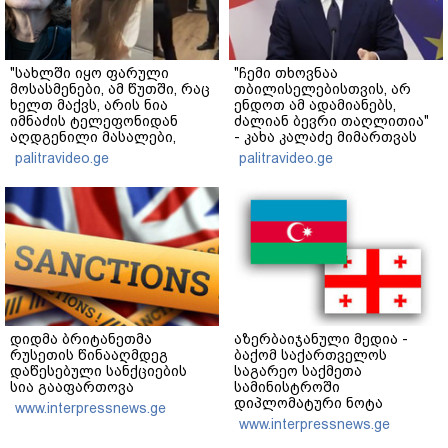
"სახლში იყო ფარული
"ჩემი თხოვნაა
მოსასმენები, ამ წუთში, რაც
თბილისელებისთვის, არ
ხელთ მაქვს, არის ნია
ენდოთ ამ ადამიანებს,
იმნაძის ტელეფონიდან
ძალიან ბევრი თაღლითია"
აღდგენილი მასალები,
- კახა კალაძე მიმართვას
არის ანძები, დეტალურები"
ავრცელებს
palitravideo.ge
palitravideo.ge
- ეკა კუპატაძე
დიდმა ბრიტანეთმა
აზერბაიჯანული მედია -
რუსეთის წინააღმდეგ
ბაქომ საქართველოს
დაწესებული სანქციების
საგარეო საქმეთა
სია გააფართოვა
სამინისტროში
დიპლომატური ნოტა
www.interpressnews.ge
გაგზავნა - აზერბაიჯანული
www.interpressnews.ge
სანომრე ნიშნის მქონე