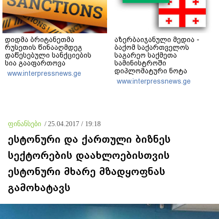
დიდმა ბრიტანეთმა
აზერბაიჯანული მედია -
რუსეთის წინააღმდეგ
ბაქომ საქართველოს
დაწესებული სანქციების
საგარეო საქმეთა
სია გააფართოვა
სამინისტროში
დიპლომატური ნოტა
www.interpressnews.ge
გაგზავნა - აზერბაიჯანული
www.interpressnews.ge
სანომრე ნიშნის მქონე
სატვირთო მანქანების
მძღოლები საქართველოს
საბაჟო გამშვებ პუნქტებზე
გასვლას ვერ ახერხებენ
ფინანსები
/
25.04.2017 / 19:18
ესტონური და ქართული ბიზნეს
სექტორების დაახლოებისთვის
ესტონური მხარე მზადყოფნას
გამოხატავს