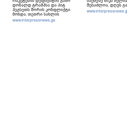
რაკეტების დეფიციტის გამო
საქმეზე ნიკა მელია
დონალდ ტრამპსა და პიტ
შესაძლოა, დღეს გ
ჰეგსეთს შორის კონფლიქტი
www.interpressnews.
მოხდა, თეთრი სახლის
პრესსპიკერმა კი აღნიშნულ
www.interpressnews.ge
ინფორმაციას „100%-ით ფეიკ
ნიუსი“ უწოდა