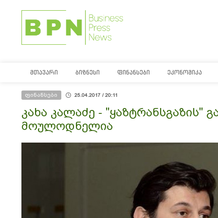
ᲛᲗᲐᲕᲐᲠᲘ
ᲑᲘᲖᲜᲔᲡᲘ
ᲤᲘᲜᲐᲜᲡᲔᲑᲘ
ᲔᲙᲝᲜᲝᲛᲘᲙᲐ
ფინანსები
25.04.2017 / 20:11
კახა კალაძე - "ყაზტრანსგაზის" 
მოულოდნელია