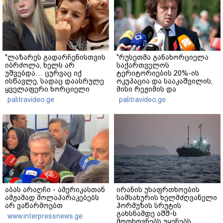
"ლაზარეს გადარჩენისთვის
"რუსეთმა განახორციელა
იბრძოლა, ხელს არ
საქართველოს
უშვებდა… ცურვაც იქ
ტერიტორიების 20%-ის
ისწავლე, სადაც დაასრულე
ოკუპაცია და სააკაშვილის,
ყველაფერი ხორციელი
მისი რეჟიმის და
ცხოვრებიდან" – რას წერს
"ნაცმოძრაობის" ღალატი
palitravideo.ge
palitravideo.ge
ხობში დაღუპული დედა-
ვერანაირად ვერ
შვილის ახლობელი?
გადაფარავს ამ
დანაშაულს" - ირაკლი
კობახიძე
აბას არაღჩი - ამერიკასთან
ირანის უსაფრთხოების
ამჟამად მოლაპარაკებებს
სამსახურის ხელმძღვანელი
არ ვაწარმოებთ
ჰორმუზის სრუტის
გახსნამდე აშშ-ს
www.interpressnews.ge
მოთხოვნებს უყენებს