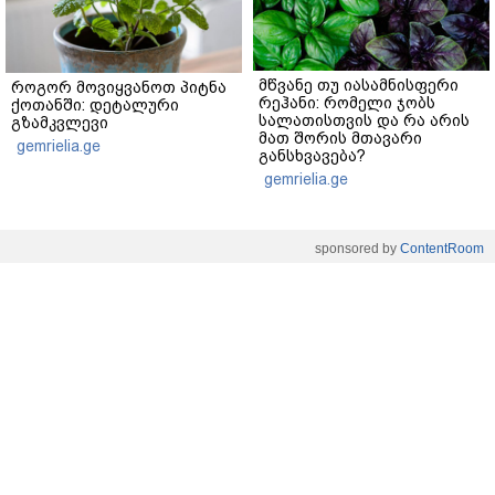
მწვანე თუ იასამნისფერი
როგორ მოვიყვანოთ პიტნა
რეჰანი: რომელი ჯობს
ქოთანში: დეტალური
სალათისთვის და რა არის
გზამკვლევი
მათ შორის მთავარი
gemrielia.ge
განსხვავება?
gemrielia.ge
sponsored by
ContentRoom
ფერმენტირებული
როდის არის ხალი საშიში
ინგრედიენტები კანის
და როგორია მისი
მოვლაში - კორეული
მოშორების მარტივი და
ინოვაციური ბრენდი Manyo
უსაფრთხო გზები