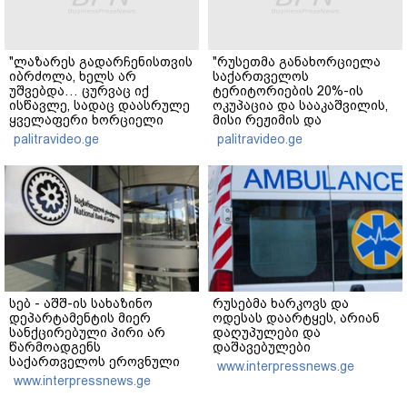
"ლაზარეს გადარჩენისთვის
"რუსეთმა განახორციელა
იბრძოლა, ხელს არ
საქართველოს
უშვებდა… ცურვაც იქ
ტერიტორიების 20%-ის
ისწავლე, სადაც დაასრულე
ოკუპაცია და სააკაშვილის,
ყველაფერი ხორციელი
მისი რეჟიმის და
ცხოვრებიდან" – რას წერს
"ნაცმოძრაობის" ღალატი
palitravideo.ge
palitravideo.ge
ხობში დაღუპული დედა-
ვერანაირად ვერ
შვილის ახლობელი?
გადაფარავს ამ
დანაშაულს" - ირაკლი
კობახიძე
სებ - აშშ-ის სახაზინო
რუსებმა ხარკოვს და
დეპარტამენტის მიერ
ოდესას დაარტყეს, არიან
სანქცირებული პირი არ
დაღუპულები და
წარმოადგენს
დაშავებულები
საქართველოს ეროვნული
www.interpressnews.ge
ბანკის რეგულირებულ
www.interpressnews.ge
სუბიექტს