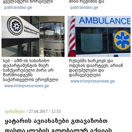
ყველაფერი ხორციელი
მისი რეჟიმის და
ცხოვრებიდან" – რას წერს
"ნაცმოძრაობის" ღალატი
palitravideo.ge
palitravideo.ge
ხობში დაღუპული დედა-
ვერანაირად ვერ
შვილის ახლობელი?
გადაფარავს ამ
დანაშაულს" - ირაკლი
კობახიძე
სებ - აშშ-ის სახაზინო
რუსებმა ხარკოვს და
დეპარტამენტის მიერ
ოდესას დაარტყეს, არიან
სანქცირებული პირი არ
დაღუპულები და
წარმოადგენს
დაშავებულები
საქართველოს ეროვნული
www.interpressnews.ge
ბანკის რეგულირებულ
www.interpressnews.ge
სუბიექტს
ფინანსები
/
27.04.2017 / 12:53
ყატარის ავიახაზები გთავაზობთ
ფასდაკლების გლობალურ აქციას