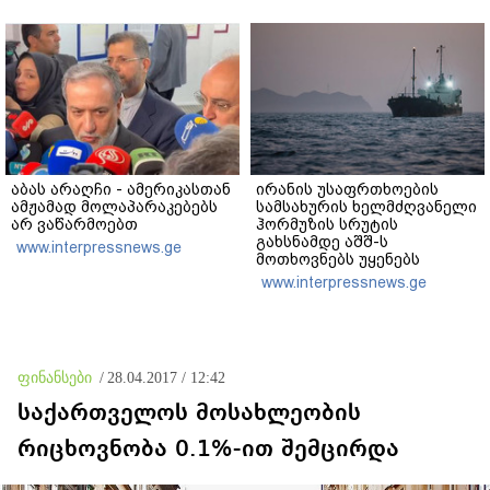
ხობში დაღუპული დედა-
ვერანაირად ვერ
შვილის ახლობელი?
გადაფარავს ამ
დანაშაულს" - ირაკლი
კობახიძე
აბას არაღჩი - ამერიკასთან
ირანის უსაფრთხოების
ამჟამად მოლაპარაკებებს
სამსახურის ხელმძღვანელი
არ ვაწარმოებთ
ჰორმუზის სრუტის
გახსნამდე აშშ-ს
www.interpressnews.ge
მოთხოვნებს უყენებს
www.interpressnews.ge
ფინანსები
/
28.04.2017 / 12:42
საქართველოს მოსახლეობის
რიცხოვნობა 0.1%-ით შემცირდა