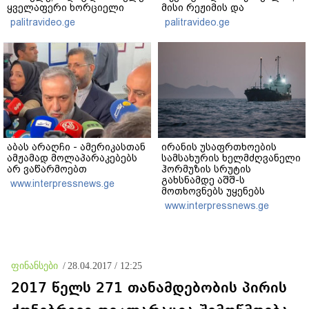
ყველაფერი ხორციელი
მისი რეჟიმის და
ცხოვრებიდან" – რას წერს
"ნაცმოძრაობის" ღალატი
palitravideo.ge
palitravideo.ge
ხობში დაღუპული დედა-
ვერანაირად ვერ
შვილის ახლობელი?
გადაფარავს ამ
დანაშაულს" - ირაკლი
კობახიძე
აბას არაღჩი - ამერიკასთან
ირანის უსაფრთხოების
ამჟამად მოლაპარაკებებს
სამსახურის ხელმძღვანელი
არ ვაწარმოებთ
ჰორმუზის სრუტის
გახსნამდე აშშ-ს
www.interpressnews.ge
მოთხოვნებს უყენებს
www.interpressnews.ge
ფინანსები
/
28.04.2017 / 12:25
2017 წელს 271 თანამდებობის პირის