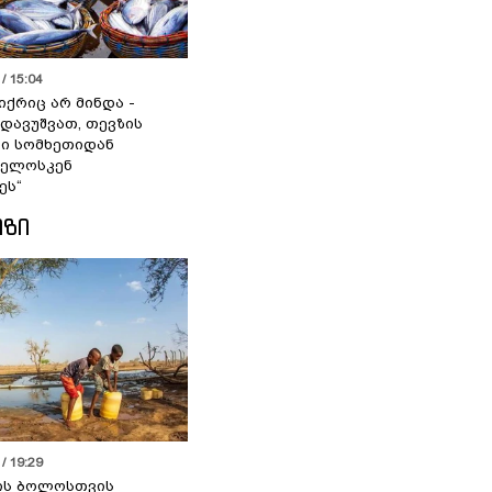
/ 15:04
იქრიც არ მინდა -
 დავუშვათ, თევზის
დი სომხეთიდან
ველოსკენ
ეს“
ᲘᲖᲘ
/ 19:29
ის ბოლოსთვის