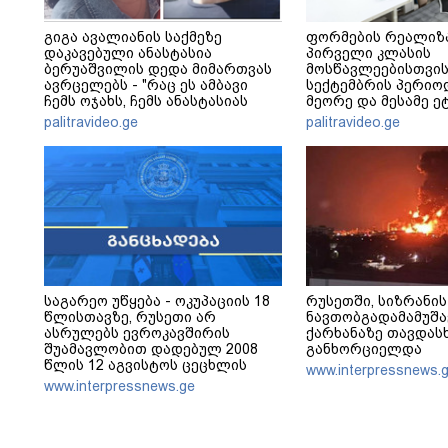
გიგა ავალიანის საქმეზე
ფორმების რეალიზ
დაკავებული ანასტასია
პირველი კლასის
ბერუაშვილის დედა მიმართვას
მოსწავლეებისთვის
ავრცელებს - "რაც ეს ამბავი
სექტემბრის პერიო
ჩემს ოჯახს, ჩემს ანასტასიას
მეორე და მესამე ეტ
გადახდა თავს, მის მერე მე მე
palitravideo.ge
palitravideo.ge
არ ვარ"
საგარეო უწყება - ოკუპაციის 18
რუსეთში, სიზრანის
წლისთავზე, რუსეთი არ
ნავთობგადამამუშ
ასრულებს ევროკავშირის
ქარხანაზე თავდას
შუამავლობით დადებულ 2008
განხორციელდა
წლის 12 აგვისტოს ცეცხლის
www.interpressnews.
შეწყვეტის შეთანხმებას - მეტიც,
www.interpressnews.ge
აფართოებს საკუთარ უკანონო
კონტროლს ოკუპირებულ
რეგიონებში