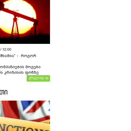
/ 12:00
 შხამია“ - როგორ
ომპანიების მოგება
ს კრიზისის ფონზე
ვრცლად
ᲔᲗᲘ