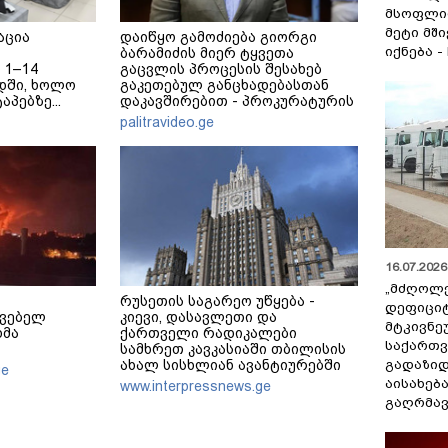
მსოფლი
მეტი მშ
აცია
დაიწყო გამოძიება გიორგი
იქნება -
ბარამიძის მიერ ტყვეთა
 1–14
გაცვლის პროცესის შესახებ
დში, ხოლო
გაკეთებულ განცხადებასთან
აპებზე...
დაკავშირებით - პროკურატურის
განცხადება
palitravideo.ge
16.07.2026 
„მძღოლ
რუსეთის საგარეო უწყება -
დეფიცი
ავებელ
კიევი, დასავლეთი და
მტკივნ
ხმა
ქართველი რადიკალები
საქართ
სამხრეთ კავკასიაში თბილისის
გადაზიდ
ახალ სისხლიან ავანტიურებში
ge
ჩათრევას ცდილობენ
აისახებ
www.interpressnews.ge
გაღრმავ