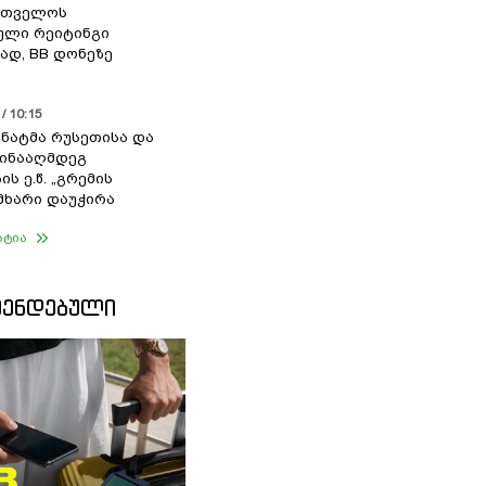
რთველოს
ული რეიტინგი
დ, BB დონეზე
/ 10:15
სენატმა რუსეთისა და
წინააღმდეგ
ის ე.წ. „გრემის
 მხარი დაუჭირა
ატია
ᲛᲔᲜᲓᲔᲑᲣᲚᲘ