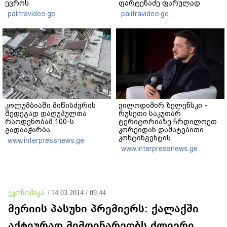
ევროს
ფარტენაძე ფარულად
მართლსაწინააღმდეგოდ
გადაღებულ კადრებს
palitravideo.ge
palitravideo.ge
დაეუფლნენ" - დანაშაულის
აქვეყნებს
რა დეტალები ხდება
ცნობილი?
კოლუმბიაში მიწისძვრის
ვილოდიმირ ზელენსკი -
შედეგად დაღუპულთა
რუსეთი საკუთარ
რაოდენობამ 100-ს
ტერიტორიაზე ჩრდილოეთ
გადააჭარბა
კორეიდან დამატებითი
კონტინგენტის
www.interpressnews.ge
განთავებისთვის ემზადება -
www.interpressnews.ge
მსოფლიოში ყველა უნდა
მიხვდეს, თუ რას ნიშნავს ეს
ეკონომიკა
/
14.03.2014 / 09:44
მერიის პასუხი პრემიერს: ქალაქში
აქტიურად მიმდინარეობს ძლიერი