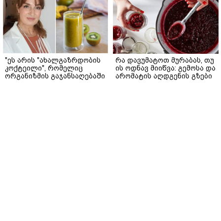
"ეს არის "ახალგაზრდობის
რა დავუმატოთ მურაბას, თუ
კოქტეილი", რომელიც
ის ოდნავ მიიწვა: გემოსა და
ორგანიზმის გაჯანსაღებაში
არომატის აღდგენის გზები
დაგეხმარებათ" - მანანა
gemrielia.ge
მგალობლიშვილის
რეცეპტი
gemrielia.ge
sponsored by
ContentRoom
მწერების ნაკბენები, მზის
ოქროსფერი კანი და