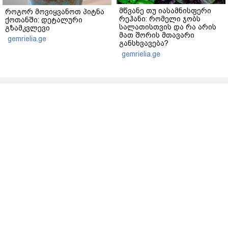
მწვანე თუ იასამნისფერი
როგორ მოვიყვანოთ პიტნა
რეჰანი: რომელი ჯობს
ქოთანში: დეტალური
სალათისთვის და რა არის
გზამკვლევი
მათ შორის მთავარი
gemrielia.ge
განსხვავება?
gemrielia.ge
sponsored by
ContentRoom
ფერმენტირებული
როდის არის ხალი საშიში
ინგრედიენტები კანის
და როგორია მისი
მოვლაში - კორეული
მოშორების მარტივი და
ინოვაციური ბრენდი Manyo
უსაფრთხო გზები
საქართველოშია