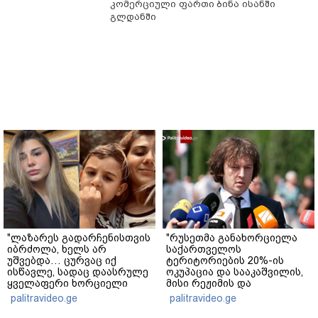
კომერციული ფართი
ბინა ისანში
გლდანში
"ლაზარეს გადარჩენისთვის
"რუსეთმა განახორციელა
იბრძოლა, ხელს არ
საქართველოს
უშვებდა… ცურვაც იქ
ტერიტორიების 20%-ის
ისწავლე, სადაც დაასრულე
ოკუპაცია და სააკაშვილის,
ყველაფერი ხორციელი
მისი რეჟიმის და
ცხოვრებიდან" – რას წერს
"ნაცმოძრაობის" ღალატი
palitravideo.ge
palitravideo.ge
ხობში დაღუპული დედა-
ვერანაირად ვერ
შვილის ახლობელი?
გადაფარავს ამ