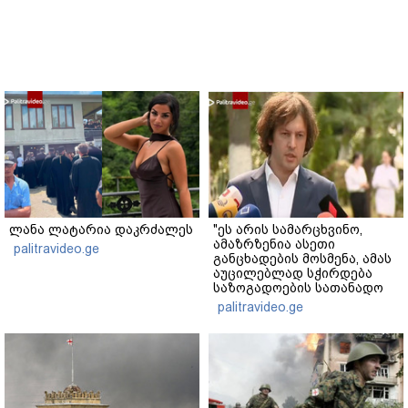
ლანა ლატარია დაკრძალეს
"ეს არის სამარცხვინო,
ამაზრზენია ასეთი
palitravideo.ge
განცხადების მოსმენა, ამას
აუცილებლად სჭირდება
საზოგადოების სათანადო
რეაქცია" - ირაკლი
palitravideo.ge
კობახიძე