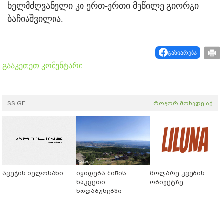
ხელმძღვანელი კი ერთ-ერთი მეწილე გიორგი
ბაჩიაშვილია.
გაზიარება
გააკეთეთ კომენტარი
SS.GE
როგორ მოხვდე აქ
ავეჯის ხელოსანი
იყიდება მიწის
მოლარე კვების
ნაკვეთი
ობიექტზე
ხოდაბუნებში