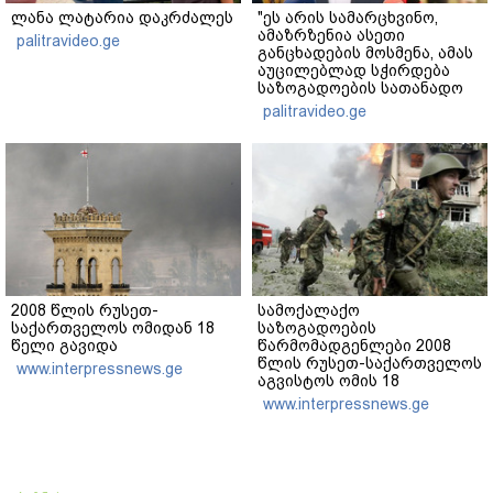
ლანა ლატარია დაკრძალეს
"ეს არის სამარცხვინო,
ამაზრზენია ასეთი
palitravideo.ge
განცხადების მოსმენა, ამას
აუცილებლად სჭირდება
საზოგადოების სათანადო
რეაქცია" - ირაკლი
palitravideo.ge
კობახიძე
2008 წლის რუსეთ-
სამოქალაქო
საქართველოს ომიდან 18
საზოგადოების
წელი გავიდა
წარმომადგენლები 2008
წლის რუსეთ-საქართველოს
www.interpressnews.ge
აგვისტოს ომის 18
წლისთავთან
www.interpressnews.ge
დაკავშირებით ერთობლივ
განცხადებას ავრცელებენ