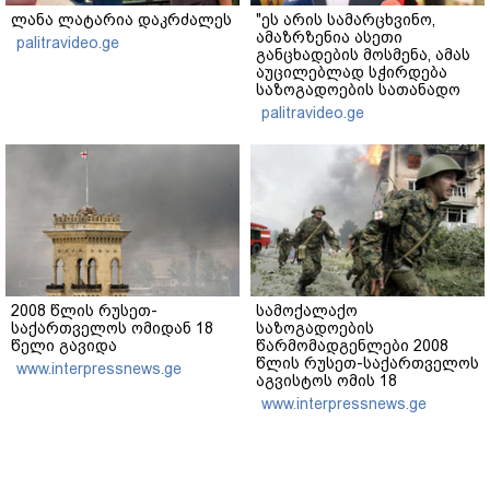
ლანა ლატარია დაკრძალეს
"ეს არის სამარცხვინო,
ამაზრზენია ასეთი
palitravideo.ge
განცხადების მოსმენა, ამას
აუცილებლად სჭირდება
საზოგადოების სათანადო
რეაქცია" - ირაკლი
palitravideo.ge
კობახიძე
2008 წლის რუსეთ-
სამოქალაქო
საქართველოს ომიდან 18
საზოგადოების
წელი გავიდა
წარმომადგენლები 2008
წლის რუსეთ-საქართველოს
www.interpressnews.ge
აგვისტოს ომის 18
წლისთავთან
www.interpressnews.ge
დაკავშირებით ერთობლივ
განცხადებას ავრცელებენ